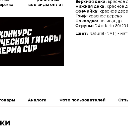
Верхняя дека:
красное 
держка
все виды оплат
Нижняя дека:
красное 
Обечайка:
красное дер
Гриф:
красное дерево
Накладка:
палисандр
Струны:
D'Addario 80/20 
Цвет:
Natural (NAT) - н
товары
Аналоги
Фото пользователей
Отз
ики