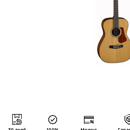
30 дней
100%
Можно
Гара