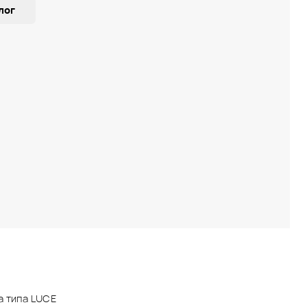
лог
а типа LUCE