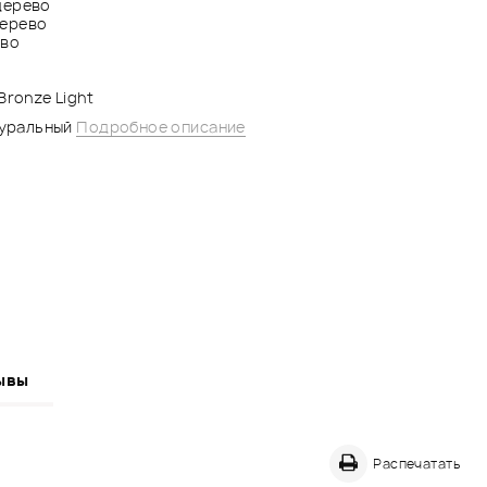
дерево
дерево
ево
Bronze Light
атуральный
Подробное описание
ывы
Распечатать