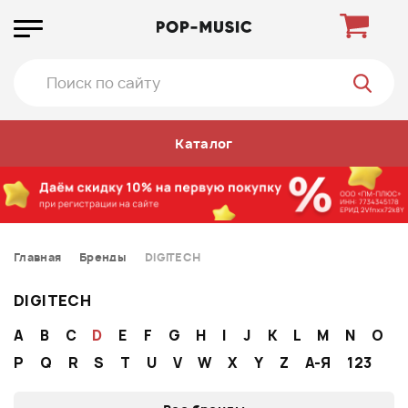
Каталог
Главная
Бренды
DIGITECH
DIGITECH
A
B
C
D
E
F
G
H
I
J
K
L
M
N
O
P
Q
R
S
T
U
V
W
X
Y
Z
А-Я
123