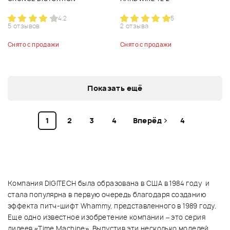
4.2
5
5 отзывов
2 отзыва
Снято с продажи
Снято с продажи
Показать ещё
1
2
3
4
Вперёд
4
Компания DIGITECH была образована в США в 1984 году и
стала популярна в первую очередь благодаря созданию
эффекта питч-шифт Whammy, представленного в 1989 году.
Еще одно известное изобретение компании – это серия
дилеев «Time Machine». Выпустив эти несколько моделей,