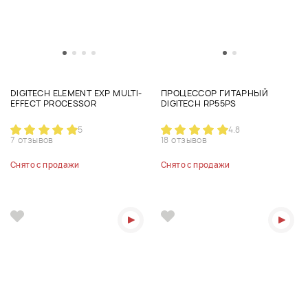
DIGITECH ELEMENT EXP MULTI-
ПРОЦЕССОР ГИТАРНЫЙ
EFFECT PROCESSOR
DIGITECH RP55PS
5
4.8
7 отзывов
18 отзывов
Снято с продажи
Снято с продажи