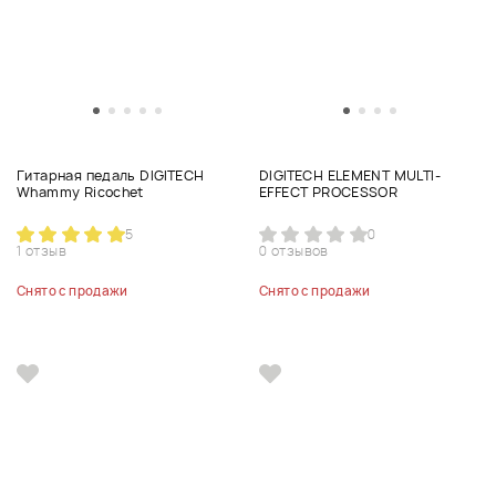
Гитарная педаль DIGITECH
DIGITECH ELEMENT MULTI-
Whammy Ricochet
EFFECT PROCESSOR
5
0
1 отзыв
0 отзывов
Снято с продажи
Снято с продажи