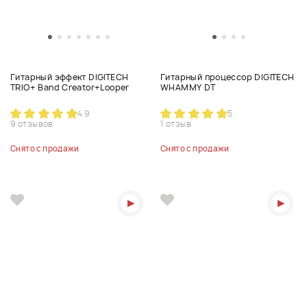
Гитарный эффект DIGITECH
Гитарный процессор DIGITECH
TRIO+ Band Creator+Looper
WHAMMY DT
4.9
5
9 отзывов
1 отзыв
Снято с продажи
Снято с продажи