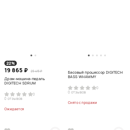
22%
19 865 ₽
25 415 ₽
Басовый процессор DIGITECH
BASS WHAMMY
Драм-машина-педаль
DIGITECH SDRUM
0
0 отзывов
0
0 отзывов
Снято с продажи
Ожидается