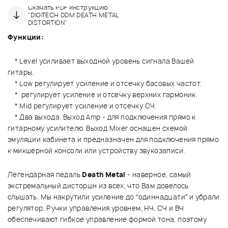
Скачать PDF инструкцию
"DIGITECH DDM DEATH METAL
DISTORTION"
Функции:
* Level усиливает выходной уровень сигнала Вашей
гитары.
* Low регулирует усиление и отсечку басовых частот.
* регулирует усиление и отсечку верхних гармоник.
* Mid регулирует усиление и отсечку СЧ.
* Два выхода. Выход Amp - для подключения прямо к
гитарному усилителю. Выход Mixer оснащен схемой
эмуляции кабинета и предназначен для подключения прямо
к микшерной консоли или устройству звукозаписи.
Легендарная педаль
Death Metal
- наверное, самый
экстремальный дисторшн из всех, что Вам довелось
слышать. Мы накрутили усиление до “одиннадцати” и убрали
регулятор. Ручки управления уровнем, НЧ, СЧ и ВЧ
обеспечивают гибкое управление формой тона, поэтому