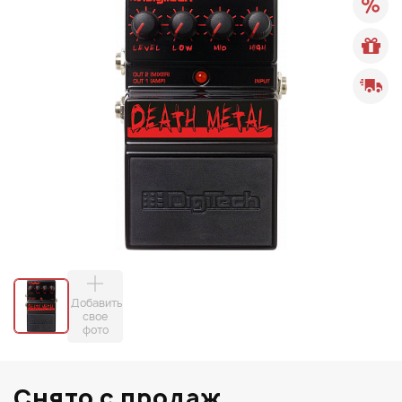
Добавить
свое
фото
Снято с продаж