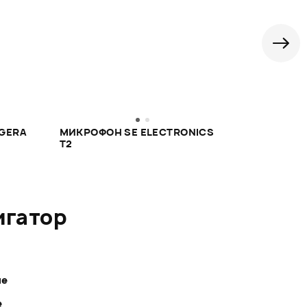
GERA
МИКРОФОН SE ELECTRONICS
СТОЙКА ПО
T2
EL650
игатор
ле
е