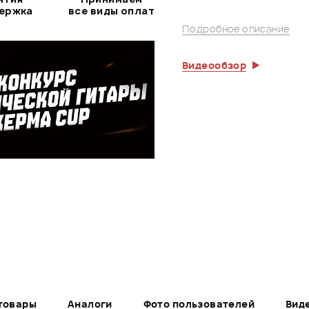
держка
все виды оплат
Подробное описание
Видеообзор
товары
Аналоги
Фото пользователей
Вид