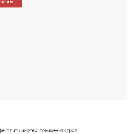
логам
ект питч шифтер, понижения строя