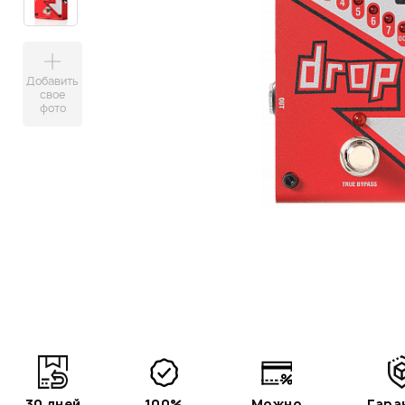
Добавить
свое
фото
30 дней
100%
Можно
Гара