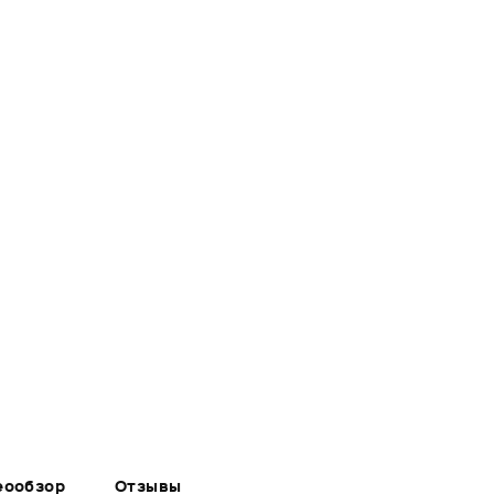
еообзор
Отзывы