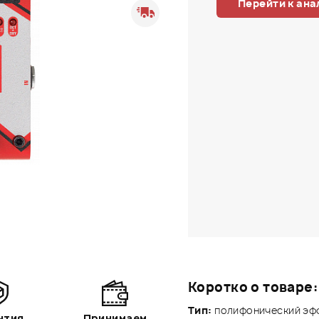
Перейти к ана
Коротко о товаре:
Тип:
полифонический эфф
нтия
Принимаем