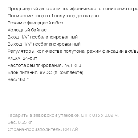
Продвинутый алгоритм полифонического понижения стр
Понижение тона от 1 полутона до октавы
Режим с фиксацией и без
Холодный байпас
Вход: 1/4" несбалансированный
Выход: 1/4" несбалансированный
Регуляторы: количества полутона, режим фиксации вкл/в
А/Ц/А: 24-бит
Частота сэмплирования: 44,1 кГц
Блок питания: 9VDC (в комплекте)
Вес: 163 г
Габариты в заводской упаковке: 0.11 x 0.13 x 0.09 м.
Вес: 0.55 кг
Страна-производитель: КИТАЙ