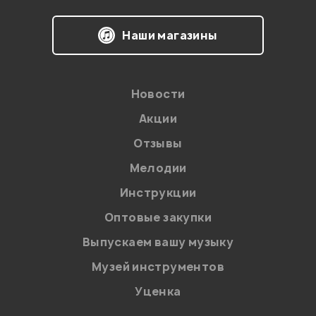
Наши магазины
Новости
Акции
Отзывы
Мелодии
Я даю
согласие
на обработку персональных данных в
Инструкции
соответствии с
Политикой в отношении обработки
персональных данных.
Оптовые закупки
Введите проверочное число:
Выпускаем вашу музыку
Музей инструментов
Уценка