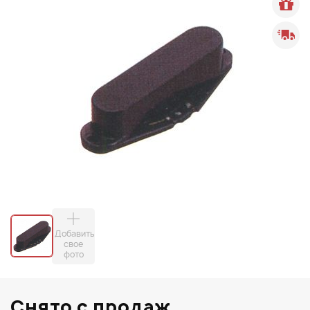
Добавить
свое
фото
Снято с продаж