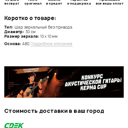
возврат
оригинал
в кредит
и поддержка
все виды оплат
Коротко о товаре:
Тип:
Шар зеркальный без привода
Диаметр:
30 см
Размер зеркала:
10 х 10 мм
Основа:
ABS
Подробное описание
Стоимость доставки в ваш город