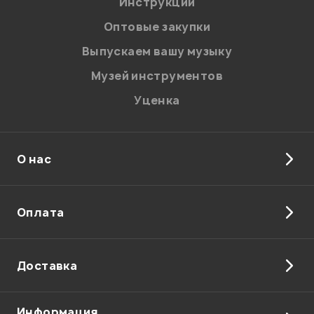
Я даю
согласие
на обработку персональных данных в
Инструкции
соответствии с
Политикой в отношении обработки
персональных данных.
Оптовые закупки
Введите проверочное число:
Выпускаем вашу музыку
Музей инструментов
Уценка
О нас
Отправить
Оплата
Доставка
Информация