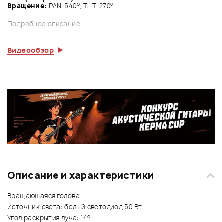
о
о
Вращение:
PAN-540
, TILT-270
Подробное описание
Видеообзор
Описание и характеристики
Вращаюшаяся голова
Источник света: белый светодиод 50 Вт
о
Угол раскрытия луча: 14