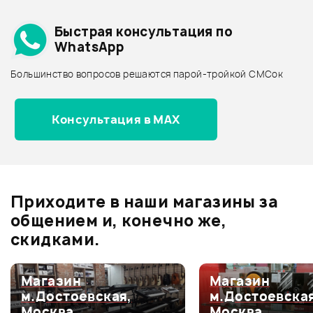
Подробнее о INVOLIGHT
Быстрая консультация по
Архив товаров - дешевле
WhatsApp
Архив товаров - дороже
Большинство вопросов решаются парой-тройкой СМСок
6 390 ₽
Все товары INVOLIGHT
DMX КАБЕЛЬ STAGG NDX3R
DMX пульт AstraLight Scan 6
Архив товаров - новинки
Консультация в MAX
Ожидается
В корзину
Отзывы
Оставьте отзыв и получите
+1000
0
бонусов
.
Приходите в наши магазины за
0.0
общением и, конечно же,
скидками.
Оценка
5
0
Магазин
Магазин
м.Достоевская,
м.Достоевская
Оценка
4
0
Москва
Москва