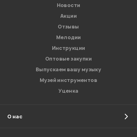
Новости
Акции
Отзывы
Мелодии
Я даю
согласие
на обработку персональных данных в
Инструкции
соответствии с
Политикой в отношении обработки
персональных данных.
Оптовые закупки
Введите проверочное число:
Выпускаем вашу музыку
Музей инструментов
Уценка
О нас
Отправить