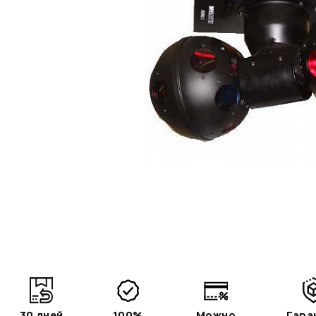
30 дней
100%
Можно
Гара