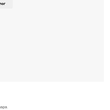
лог
ара.