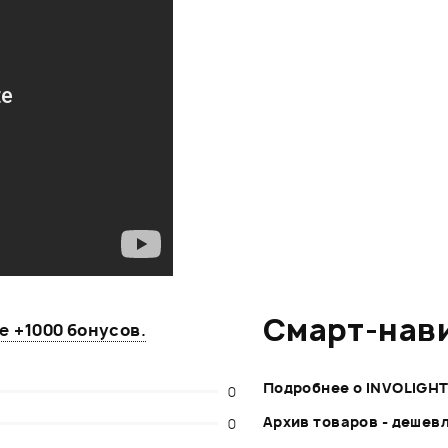
Смарт-нав
те
+1000 бонусов
.
Подробнее о INVOLIGH
0
Архив товаров - дешев
0