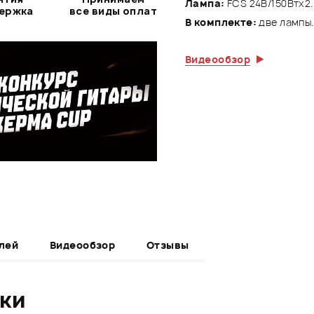
Лампа:
FCS 24В/150Втх2
держка
все виды оплат
В комплекте:
две лампы
Видеообзор
лей
Видеообзор
Отзывы
ики