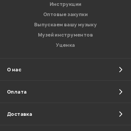
Я даю
согласие
на обработку персональных данных в
Инструкции
соответствии с
Политикой в отношении обработки
персональных данных.
Оптовые закупки
Введите проверочное число:
Выпускаем вашу музыку
Музей инструментов
Уценка
О нас
Отправить
Оплата
Доставка