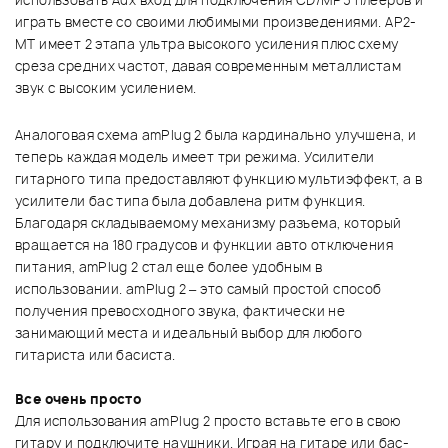
использовать Aux вход для подключения CD/MP3 плееров и
играть вместе со своими любимыми произведениями. AP2-
MT имеет 2 этапа ультра высокого усиления плюс схему
среза средних частот, давая современным металлистам
звук с высоким усилением.
Аналоговая схема amPlug 2 была кардинально улучшена, и
теперь каждая модель имеет три режима. Усилители
гитарного типа предоставляют функцию мультиэффект, а в
усилители бас типа была добавлена ритм функция.
Благодаря складываемому механизму разъема, который
вращается на 180 градусов и функции авто отключения
питания, amPlug 2 стал еще более удобным в
использовании. amPlug 2 – это самый простой способ
получения превосходного звука, фактически не
занимающий места и идеальный выбор для любого
гитариста или басиста.
Все очень просто
Для использования amPlug 2 просто вставьте его в свою
гитару и подключите наушники. Играя на гитаре или бас-