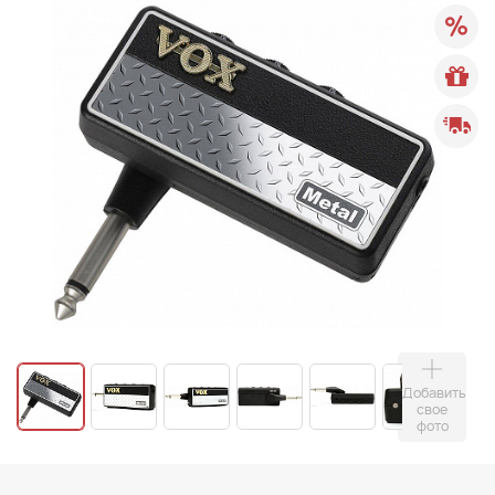
Добавить
свое
фото