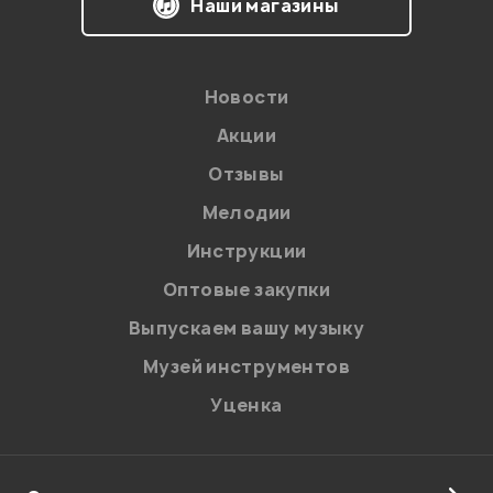
Наши магазины
Новости
Акции
Отзывы
Мелодии
Я даю
согласие
на обработку персональных данных в
Инструкции
соответствии с
Политикой в отношении обработки
персональных данных.
Оптовые закупки
Введите проверочное число:
Выпускаем вашу музыку
Музей инструментов
Уценка