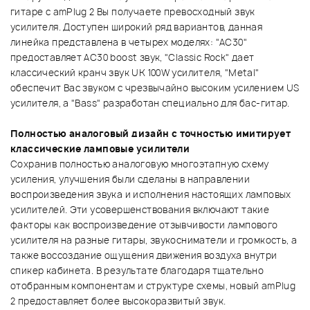
гитаре с amPlug 2 Вы получаете превосходный звук
усилителя. Доступен широкий ряд вариантов, данная
линейка представлена в четырех моделях: "AC30"
предоставляет AC30 boost звук, "Classic Rock" дает
классический кранч звук UK 100W усилителя, "Metal"
обеспечит Вас звуком с чрезвычайно высоким усилением US
усилителя, а "Bass" разработан специально для бас-гитар.
Полностью аналоговый дизайн с точностью имитирует
классические ламповые усилители
Сохранив полностью аналоговую многоэтапную схему
усиления, улучшения были сделаны в направлении
воспроизведения звука и исполнения настоящих ламповых
усилителей. Эти усовершенствования включают такие
факторы как воспроизведение отзывчивости лампового
усилителя на разные гитары, звукосниматели и громкость, а
также воссоздание ощущения движения воздуха внутри
спикер кабинета. В результате благодаря тщательно
отобранным компонентам и структуре схемы, новый amPlug
2 предоставляет более высокоразвитый звук.