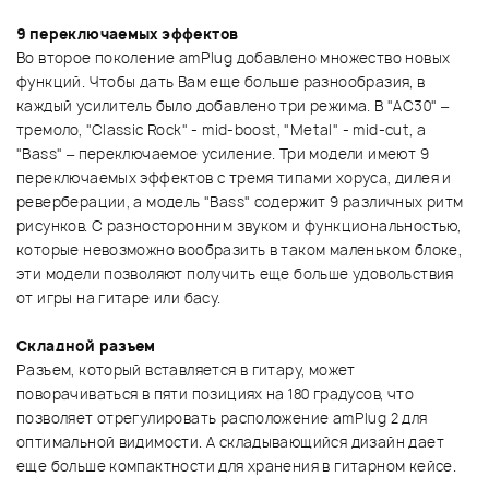
9 переключаемых эффектов
Во второе поколение amPlug добавлено множество новых
функций. Чтобы дать Вам еще больше разнообразия, в
каждый усилитель было добавлено три режима. В "AC30" –
тремоло, "Classic Rock" - mid-boost, "Metal" - mid-cut, а
"Bass" – переключаемое усиление. Три модели имеют 9
переключаемых эффектов с тремя типами хоруса, дилея и
реверберации, а модель "Bass" содержит 9 различных ритм
рисунков. С разносторонним звуком и функциональностью,
которые невозможно вообразить в таком маленьком блоке,
эти модели позволяют получить еще больше удовольствия
от игры на гитаре или басу.
Складной разъем
Разъем, который вставляется в гитару, может
поворачиваться в пяти позициях на 180 градусов, что
позволяет отрегулировать расположение amPlug 2 для
оптимальной видимости. А складывающийся дизайн дает
еще больше компактности для хранения в гитарном кейсе.