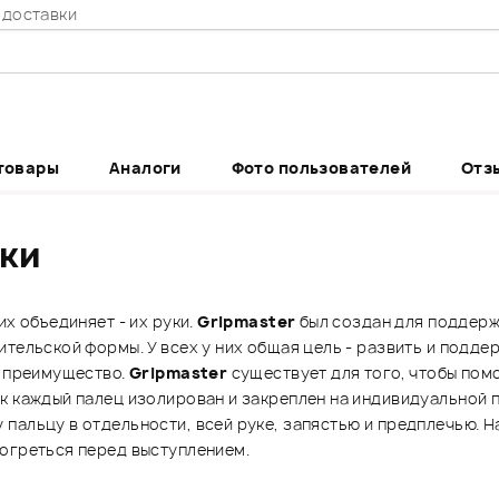
 доставки
товары
Аналоги
Фото пользователей
Отз
ики
их объединяет - их руки.
Gripmaster
был создан для поддерж
ительской формы. У всех у них общая цель - развить и подд
е преимущество.
Gripmaster
существует для того, чтобы пом
ак каждый палец изолирован и закреплен на индивидуальной
пальцу в отдельности, всей руке, запястью и предплечью. Н
зогреться перед выступлением.