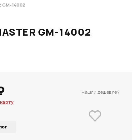
 GM-14002
ASTER GM-14002
₽
Нашли дешевле?
карту
лог