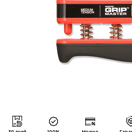
30 дней
100%
Можно
Гара