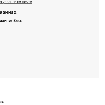
ступлении по почте
азинах:
азине:
Ждем
ев