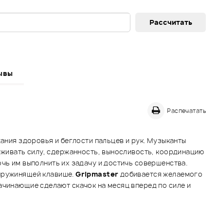
ывы
Распечатать
ания здоровья и беглости пальцев и рук. Музыканты
ерживать силу, сдержанность, выносливость, координацию
очь им выполнить их задачу и достичь совершенства.
 пружинящей клавише.
Gripmaster
добивается желаемого
ачинающие сделают скачок на месяц вперед по силе и