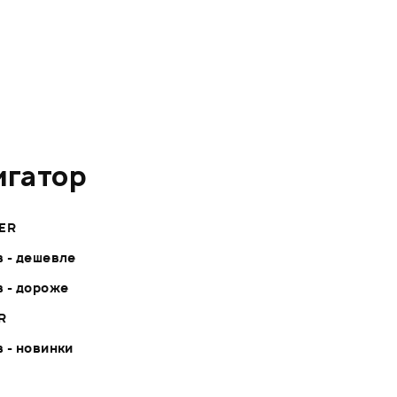
игатор
ER
 - дешевле
 - дороже
R
 - новинки