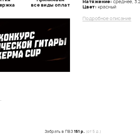
Натяжение:
среднее, 3.2
держка
все виды оплат
Цвет:
красный
Подробное описание
.
Забрать в ПВЗ
151 р.
(от 5 д.)