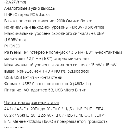
(2.427Vrms)
Аналоговые аудио выходы
LINE: Стерео RCA Jacks
Выходное сопротивление: 200k Ом или более
Номинальный выходной уровень: -10dBV (0.316Vrms)
Максимальный уровень выходного сигнала: + 6dBV
(1.995Vrms)
PHONES
Разъемы: 1/4 "стерео Phone-jack / 3,5 мм (1/8") 4-контактный
мини-джек / 3,5 мм (1/8 ") стерео мини-джек
Максимальный уровень выходного сигнала: 15mW + 15mW
выше (меньше, чем THD + NO.1%, 32Ωloaded)
USB: USB B-тип 4-контактный
Формат: USB2.0 высокоскоростной (480MHz)
Питание: AC-адаптер 5В, USB Micro B-тип
Частотная характеристика:
44.1k / 48кГц: 20Гц до 20кГц 0 / -1дБ (LINE OUT, JEITA)
88.2k / 96кГц: 20Гц до 40кГц 0 / -1дБ (LINE OUT, JEITA)
EIN: Менее -120dBu (150 Ом прекращается, громкость
максимум)