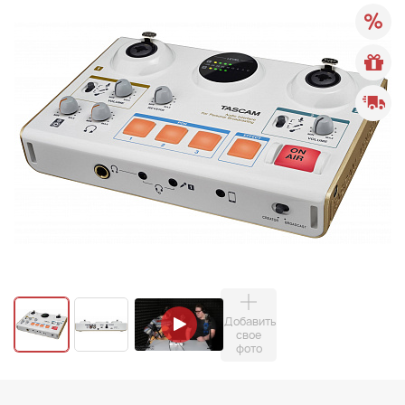
Добавить
свое
фото