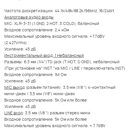
Частота дискретизации: 44.1k/48k/88.2k/96kHz, 16/24bit
Аналоговые аудио входы
MIC: XLR-3-31 (1:GND, 2:HOT, 3:COLD), балансный
Входное сопротивление: 2,4 кОм
Максимальный уровень входного сигнала: +7.7dBV
(2.427Vrms)
Усиление: 45 дБ
Инструментальный вход: 1 Небалансный
Разъемы: 6.3 мм (1/4")TS-jack (T:HOT, S:GND), небалансный
(При установке на" INST "на MIC / LINE / переключатель INST)
Входное сопротивление: 1M Ом
Усиление: 45 дБ
MIC выход
(разъем питания): 3,5 мм (1/8 ") 4-контактный
мини-джек / 3,5 мм (1/8") мини-джек
Входное сопротивление: 5k Ом или более
Усиление: 45 дБ
LINE вход
: 3,5 мм (1/8 ") разъем стерео мини
Входное сопротивление: 5k Ом или более
Максимальный уровень входного сигнала: + 7.7dBV