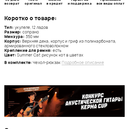
возврат
оригинал
в кредит
и поддержка
все виды оплат
Коротко о товаре:
Тип:
укулеле, 12 ладов
Размер:
сопрано
Мензура:
350 мм
Корпус:
Верхняя дека, корпус и гриф из поликарбоната,
армированного стекловолокном
Крепление для ремня:
есть
Цвет:
Summer Cat рисунок кот в цветах
В комплекте:
Чехол-рюкзак
Подробное описание