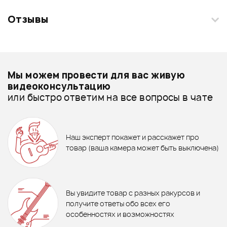
Отзывы
Загрузите свои фотографии купленного товара и получите
+1000 бонусов
.
Смарт-навигатор
Добавить свое фото
Подробнее о FLIGHT
Мы можем провести для вас живую
Укулеле - дешевле
видеоконсультацию
или быстро ответим на все вопросы в чате
Укулеле - дороже
7%
758 ₽
7 930 ₽
Все товары FLIGHT
815 ₽
КАПОДАСТР для укулеле
Звукосниматель KNA UK-1
Укулеле - новинки
Наш эксперт покажет и расскажет про
FZONE FC-82 SILVER
3 850 ₽
4 960 ₽
товар (ваша камера может быть выключена)
Укулеле FLIGHT TUS 35 YW
Укулеле FLIGHT TUC-DASHA
В корзину
KIRPICH
В корзину
Отзывы
Оставьте отзыв и получите
+1000
0
бонусов
.
В корзину
В корзину
Вы увидите товар с разных ракурсов и
0.0
получите ответы обо всех его
особенностях и возможностях