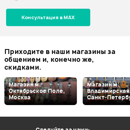
Консультация в MAX
Оценка
5
0
Оценка
4
0
Оценка
3
0
Оценка
2
0
Приходите в наши магазины за
Оценка
1
0
общением и, конечно же,
скидками.
Магазин м.
Магазин м.
Мой отзыв о товаре
Октябрьское Поле,
Владимирская
Москва
Санкт-Петерб
Ваша оценка:
Впечатления о товаре:
Следуйте за нами: