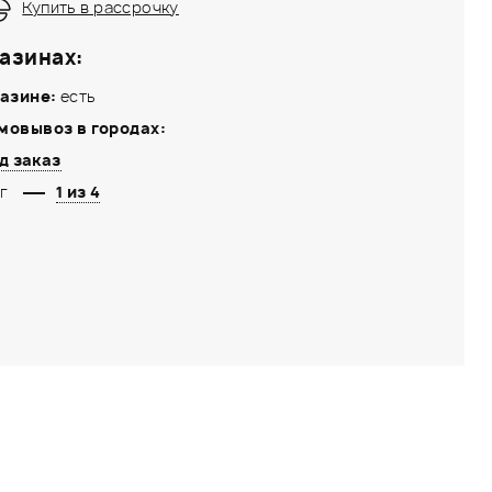
Купить в рассрочку
азинах:
азине:
есть
мовывоз в городах:
д заказ
г
1 из 4