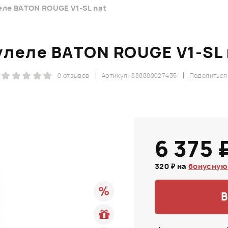
еле BATON ROUGE V1-SL nat
улеле BATON ROUGE V1-SL 
0 отзывов
Артикул: 888880027435
Поделиться
6 375 
320 ₽ на
бонусную
В