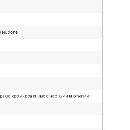
ы Nubone
e
арные хромированные с черными кнопками