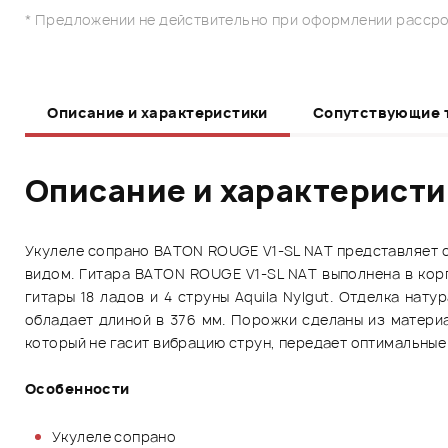
* Предложении не действительно при оформлении рассро
Описание и характеристики
Сопутствующие 
Описание и характерист
Укулеле сопрано BATON ROUGE V1-SL NAT представляет 
видом. Гитара BATON ROUGE V1-SL NAT выполнена в корп
гитары 18 ладов и 4 струны Aquila Nylgut. Отделка на
обладает длиной в 376 мм. Порожки сделаны из матер
который не гасит вибрацию струн, передает оптимальные
Особенности
Укулеле сопрано