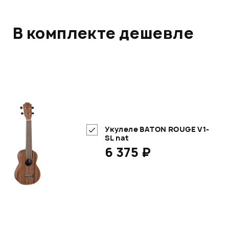
В комплекте дешевле
Укулеле BATON ROUGE V1-
SL nat
6 375 ₽