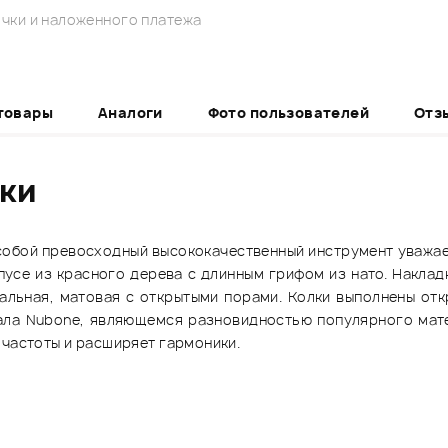
чки и наложенного платежа
товары
Аналоги
Фото пользователей
Отз
ики
собой превосходный высококачественный инструмент уважа
усе из красного дерева с длинным грифом из нато. Накладка
туральная, матовая с открытыми порами. Колки выполнены о
иала Nubone, являющемся разновидностью популярного мат
 частоты и расширяет гармоники.