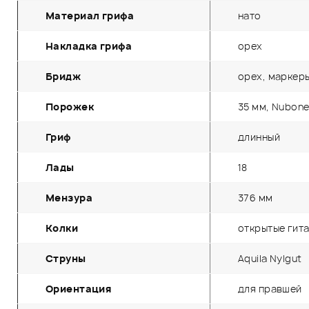
Материал грифа
нато
Накладка грифа
орех
Бридж
орех, маркер
Порожек
35 мм, Nubon
Гриф
длинный
Лады
18
Мензура
376 мм
Колки
открытые гит
Струны
Aquila Nylgut
Ориентация
для правшей