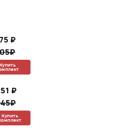
875 ₽
305₽
Купить
омплект
251 ₽
945₽
Купить
комплект