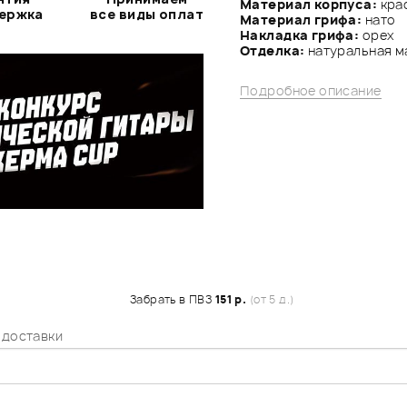
Материал корпуса:
кра
держка
все виды оплат
Материал грифа:
нато
Накладка грифа:
орех
Отделка:
натуральная м
Подробное описание
Забрать в ПВЗ
151 р.
(от 5 д.)
 доставки