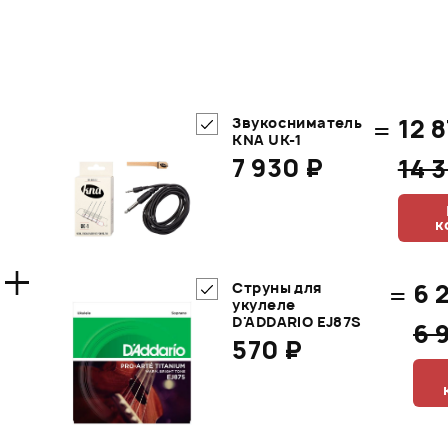
=
12 
Звукосниматель
KNA UK-1
7 930 ₽
14 
к
+
=
6 
Струны для
укулеле
D'ADDARIO EJ87S
6 
570 ₽