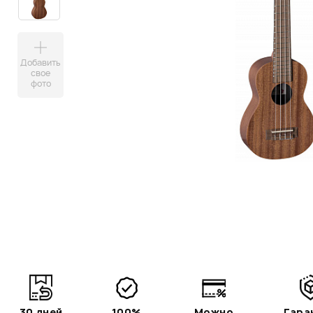
Добавить
свое
фото
30 дней
100%
Можно
Гара