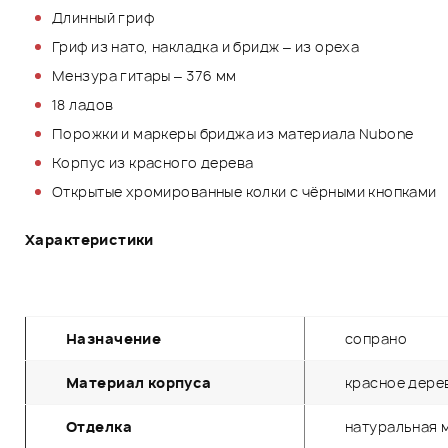
Длинный гриф
Гриф из нато, накладка и бридж – из ореха
Мензура гитары – 376 мм
18 ладов
Порожки и маркеры бриджа из материала Nubone
Корпус из красного дерева
Открытые хромированные колки с чёрными кнопками
Характеристики
Назначение
сопрано
Материал корпуса
красное дере
Отделка
натуральная 