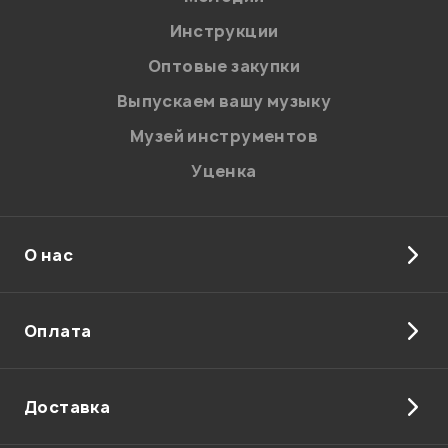
Я даю
согласие
на обработку персональных данных в
Инструкции
соответствии с
Политикой в отношении обработки
персональных данных.
Оптовые закупки
Введите проверочное число:
Выпускаем вашу музыку
Музей инструментов
Уценка
О нас
Отправить
Оплата
Доставка