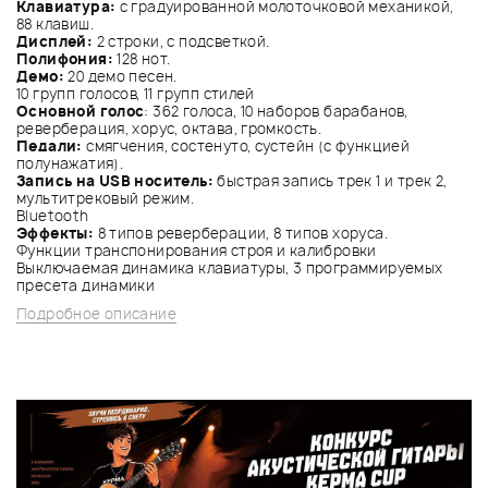
Клавиатура:
с градуированной молоточковой механикой,
88 клавиш.
Дисплей:
2 строки, с подсветкой.
Полифония:
128 нот.
Демо:
20 демо песен.
10 групп голосов, 11 групп стилей
Основной голос
: 362 голоса, 10 наборов барабанов,
реверберация, хорус, октава, громкость.
Педали:
смягчения, состенуто, сустейн (с функцией
полунажатия).
Запись на USB носитель:
быстрая запись трек 1 и трек 2,
мультитрековый режим.
Bluetooth
Эффекты:
8 типов реверберации, 8 типов хоруса.
Функции транспонирования строя и калибровки
Выключаемая динамика клавиатуры, 3 программируемых
пресета динамики
Подробное описание