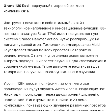
Grand 120 Red
- корпусный цифровой рояль от
компании
Orla
.
Инструмент сочетает в себе стильный дизайн,
технологичное наполнение и инновационные функции. 88-
нотная клавиатура Fatar TP40 имеет полувзвешенную
систему Graded Hammer Action, чутко реагирующую на
динамику вашей игры. Технология сэмплирования Multi
Layer делает звучание всех пресетов невероятно
реалистичным. С панели управления рояля вы можете
выбрать подходящий пресет звучания для классической и
современной музыки. Также вы можете наслаивать два
тембра для получения нового уникального звучания.
У рояля 128-голосая полифония, за счет чего все
произведения будут звучать чисто и без выпадающих нот.
Навигация происходит через двухстрочный дисплей с
подсветкой. В инструменте вы найдете 20 демо
композиций, показывающих звучание различных пресетов.
В вашем распоряжении есть тембры фортепиано, пианино,