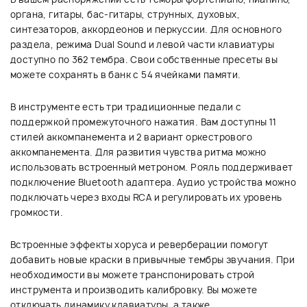
органа, гитары, бас-гитары, струнных, духовых,
синтезаторов, аккордеонов и перкуссии. Для основного
раздела, режима Dual Sound и левой части клавиатуры
доступно по 362 тембра. Свои собственные пресеты вы
можете сохранять в банк с 54 ячейками памяти.
В инструменте есть три традиционные педали с
поддержкой промежуточного нажатия. Вам доступны 11
стилей аккомпанемента и 2 вариант оркестрового
аккомпанемента. Для развития чувства ритма можно
использовать встроенный метроном. Рояль поддерживает
подключение Bluetooth адаптера. Аудио устройства можно
подключать через входы RCA и регулировать их уровень
громкости.
Встроенные эффекты хоруса и реверберации помогут
добавить новые краски в привычные тембры звучания. При
необходимости вы можете транспонировать строй
инструмента и производить калибровку. Вы можете
отключать динамику клавиатуры, а также