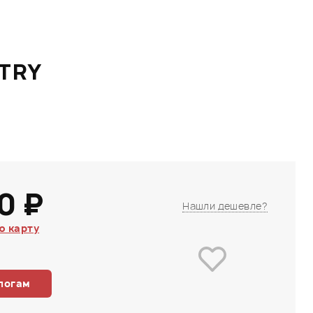
TRY
0 ₽
Нашли дешевле?
ю карту
логам