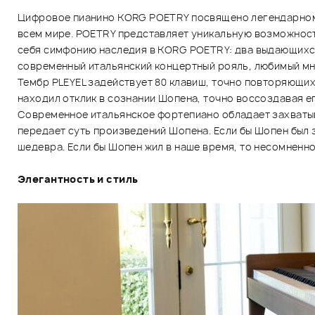
Цифровое пианино KORG POETRY посвящено легендарному
всем мире. POETRY представляет уникальную возможност
себя симфонию наследия в KORG POETRY: два выдающихся 
современный итальянский концертный рояль, любимый м
Тембр PLEYEL задействует 80 клавиш, точно повторяющих
находил отклик в сознании Шопена, точно воссоздавая е
Современное итальянское фортепиано обладает захваты
передает суть произведений Шопена. Если бы Шопен был 
шедевра. Если бы Шопен жил в наше время, то несомненн
Элегантность и стиль