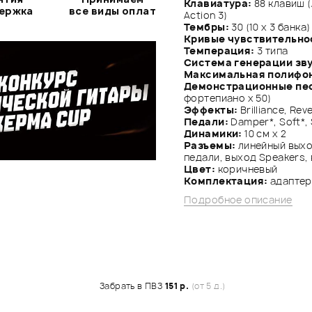
Клавиатура:
88 клавиш (
держка
все виды оплат
Action 3)
Тембры:
30 (10 х 3 банка)
Кривые чувствительно
Темперация:
3 типа
Система генерации зву
Максимальная полифо
Демонстрационные пе
фортепиано x 50)
Эффекты:
Brilliance, Re
Педали:
Damper*, Soft*,
Динамики:
10 см х 2
Разъемы:
линейный выход
педали, выход Speakers, 
Цвет:
коричневый
Комплектация:
адаптер 
Подробное описание
Забрать в ПВЗ
151 р.
(от 5 д.)