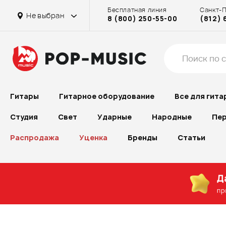
Бесплатная линия
Санкт-
Основной склад Химки
Основной склад Химки
в г. Химки
Не выбран
8 (800) 250-55-00
(812) 
Гитары
Гитарное оборудование
Все для гита
Студия
Свет
Ударные
Народные
Пер
Распродажа
Уценка
Бренды
Статьи