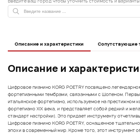
Введите ваш город чтобы уточнить стоимость и варианты
Описание и характеристики
Сопутствующие 
Описание и характерист
Цифровое пианино KORG POETRY посвящено легендарному
фортепианными тембрами, связанными с Шопеном. Первый
итальянское фортепиано, используемое на престижном к
фортепиано XIX века, и представляет собой редкий и жела
стандарт настройки). Это придает инструменту отчетлив
Цифровое пианино KORG POETRY, оснащенное тщательно 
эпохи в современный мир. Кроме того, этот инструмент 