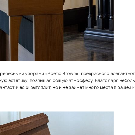
древесными узорами «Poetic Brown», прекрасного элегантно
ую эстетику, возвышая общую атмосферу. Благодаря небольш
тастически выглядит, но и не займет много места в вашей к