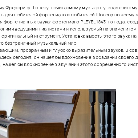
 Фредерику Шопену, почитаемому музыканту, знаменитому к
ь для любителей фортепиано и любителей Шопена по всему м
фортепианных звука: фортепиано PLEYEL 1843-го года, созд
ногими ведущими пианистами и используемый на знаменитом
 оригинальный инструмент. Установка высоты этого звука на
го безграничный музыкальный мир.
вающим, прозрачным и глубоко выразительным звуков. В со
здесь сегодня, он нашел бы вдохновение в создании своего 
о, нашел бы вдохновение в звучании этого современного инс