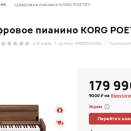
ино
Цифровое пианино KORG POETRY
фровое пианино KORG POE
0 отзывов
Артикул: 888880034064
Поделиться
179 99
9000 ₽ на
бонусну
Ждем
i
Перейти к ана