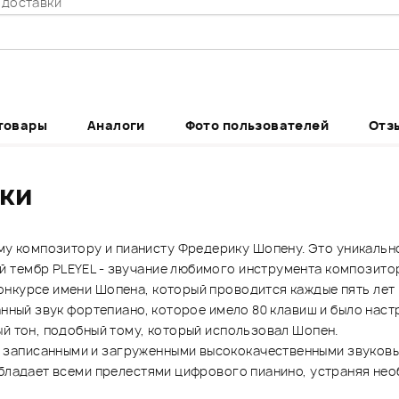
 доставки
товары
Аналоги
Фото пользователей
Отз
ики
 композитору и пианисту Фредерику Шопену. Это уникальн
 тембр PLEYEL - звучание любимого инструмента композитор
онкурсе имени Шопена, который проводится каждые пять лет
нный звук фортепиано, которое имело 80 клавиш и было настр
ый тон, подобный тому, который использовал Шопен.
записанными и загруженными высококачественными звуковым
обладает всеми прелестями цифрового пианино, устраняя не