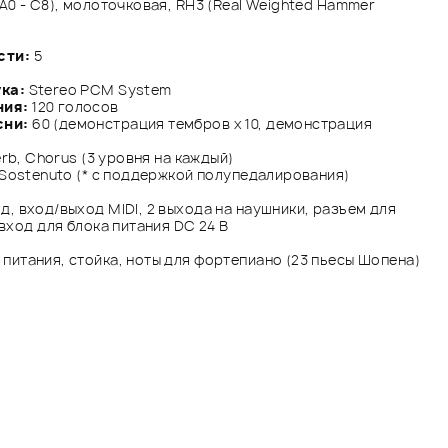
A0 - C8), молоточковая, RH3 (Real Weighted Hammer
сти:
5
ка:
Stereo PCM System
ния:
120 голосов
сни:
60 (демонстрация тембров x 10, демонстрация
verb, Chorus (3 уровня на каждый)
 Sostenuto (* с поддержкой полупедалирования)
, вход/выход MIDI, 2 выхода на наушники, разъем для
вход для блока питания DC 24 В
питания, стойка, ноты для фортепиано (23 пьесы Шопена)