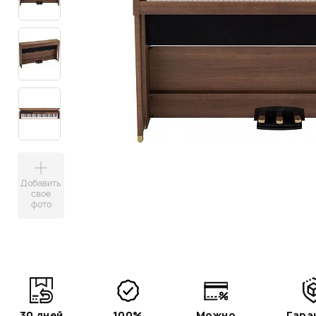
Добавить
свое
фото
30 дней
100%
Можно
Гара