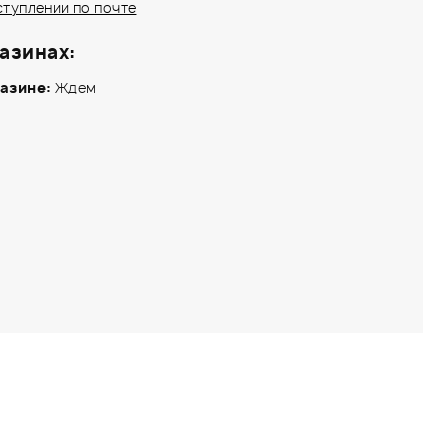
ступлении по почте
азинах:
азине:
Ждем