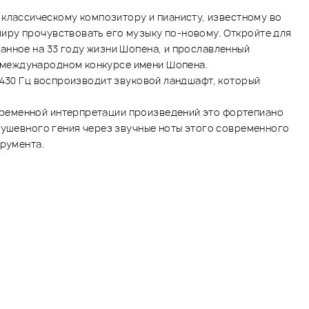
лассическому композитору и пианисту, известному во
иру прочувствовать его музыку по-новому. Откройте для
анное на 33 году жизни Шопена, и прославленный
 международном конкурсе имени Шопена.
 430 Гц воспроизводит звуковой ландшафт, который
временной интерпретации произведений это фортепиано
душевного гения через звучные ноты этого современного
трумента.