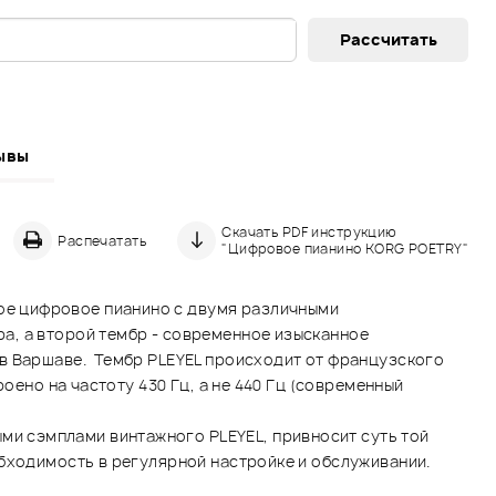
ывы
Скачать PDF инструкцию
Распечатать
"Цифровое пианино KORG POETRY"
ое цифровое пианино с двумя различными
а, а второй тембр - современное изысканное
 в Варшаве. Тембр PLEYEL происходит от французского
оено на частоту 430 Гц, а не 440 Гц (современный
и сэмплами винтажного PLEYEL, привносит суть той
обходимость в регулярной настройке и обслуживании.