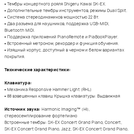
• Тембры концертного рояля Shigeru Kawai SK-EX.
• Дополнительные тембры инструментов, режимы Dual/Split.
• Система стереодинамиков мощностью 22 Вт.
• Два разъема для наушников, поддержка USB-MIDI,
Bluetooth MIDI.
• Поддержка приложений PianoRemote и PiaBookPlayer.
• Встроенный метроном, рекордер и функция обучения.
• Изящный корпус, доступный в черном и белом вариантах
покрытия.
Технические характеристики:
Клавиатура:
• Механика Responsive Hammer Light (RHL)
• 88 взвешенных клавиш Крышка клавиатуры:
Выдвижная
Источник звука:
Harmonic Imaging™ (HI),
стереосемплирование фортепиано
Встроенные тембры: SK-EX Concert Grand Piano, Concert,
SK-EX Concert Grand Piano, Jazz, SK-EX Concert Grand Piano,