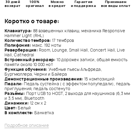
30 дней
100%
Можно
Гарантия
Принимаем
возврат
оригинал
в кредит
и поддержка
все виды оплат
Коротко о товаре:
Клавиатура:
88 взвешенных клавиш, механика Responsive
Hammer Light (RHL)
Количество тембров:
17 тембров
Полифония:
макс. 192 ноты
Реверберация:
Room, Lounge, Small Hall, Concert Hall, Live
Hall, Cathedral
Встроенный рекордер:
10 дорожек записи, общая емкость
памяти около 10 000 нот
Функция обучения:
Учебные пьесы Альфреда,
Бургмюллера, Черни и Байера
Демонстрационные произведения:
15 композиций
Педали:
Педаль сустейна ( с эффектом полупедали), педаль
приглушения, педаль состенуто
Разъёмы:
Порт USB to HOST, 2 выхода для наушников (6,3 мм
и 3,5 мм), Bluetooth
Динамики:
12 см х 2
Цвет:
Белый
В комплекте:
Банкетка
Подробное описание