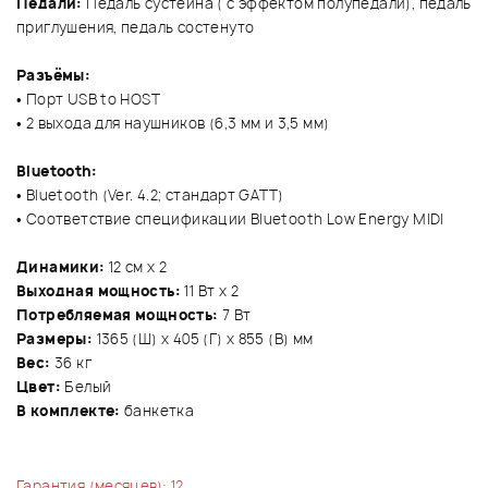
Педали:
Педаль сустейна ( с эффектом полупедали), педаль
приглушения, педаль состенуто
Разъёмы:
• Порт USB to HOST
• 2 выхода для наушников (6,3 мм и 3,5 мм)
Bluetooth:
• Bluetooth (Ver. 4.2; стандарт GATT)
• Соответствие спецификации Bluetooth Low Energy MIDI
Динамики:
12 см х 2
Выходная мощность:
11 Вт х 2
Потребляемая мощность:
7 Вт
Размеры:
1365 (Ш) х 405 (Г) х 855 (В) мм
Вес:
36 кг
Цвет:
Белый
В комплекте:
банкетка
Гарантия (месяцев): 12