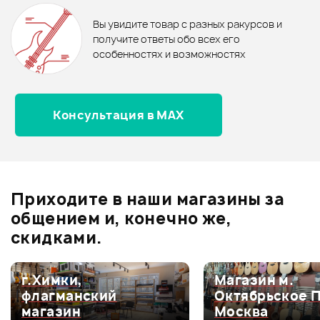
0
бонусов
.
В корзину
В корзину
Вы увидите товар с разных ракурсов и
0.0
получите ответы обо всех его
особенностях и возможностях
Консультация в MAX
Оценка
5
0
Оценка
4
0
Оценка
3
0
Оценка
2
0
Приходите в наши магазины за
Оценка
1
0
общением и, конечно же,
скидками.
г.Химки,
Магазин м.
Мой отзыв о товаре
флагманский
Октябрьское 
магазин
Москва