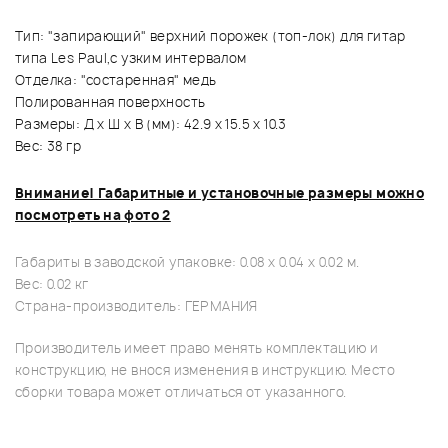
Тип: "запирающий" верхний порожек (топ-лок) для гитар
типа Les Paul,с узким интервалом
Отделка: "состаренная" медь
Полированная поверхность
Размеры: Д х Ш х В (мм): 42.9 х 15.5 х 10.3
Вес: 38 гр
Внимание! Габаритные и установочные размеры можно
посмотреть на фото 2
Габариты в заводской упаковке: 0.08 x 0.04 x 0.02 м.
Вес: 0.02 кг
Страна-производитель: ГЕРМАНИЯ
Производитель имеет право менять комплектацию и
конструкцию, не внося изменения в инструкцию. Место
сборки товара может отличаться от указанного.