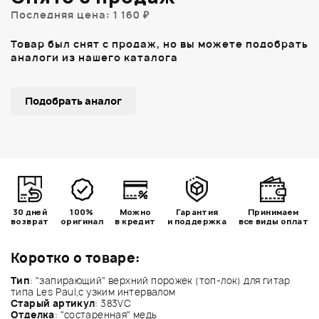
Последняя цена: 1 160 ₽
Товар был снят с продаж, но вы можете подобрать
аналоги из нашего каталога
Подобрать аналог
30 дней
100%
Можно
Гарантия
Принимаем
возврат
оригинал
в кредит
и поддержка
все виды оплат
Коротко о товаре:
Тип
: "запирающий" верхний порожек (топ-лок) для гитар
типа Les Paul,с узким интервалом
Старый артикул
: 383VC
Отделка
: "состаренная" медь