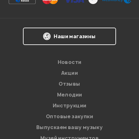
Впечатления о товаре:
Наши магазины
Новости
Акции
Отзывы
Мелодии
Я даю
согласие
на обработку персональных данных в
Инструкции
соответствии с
Политикой в отношении обработки
персональных данных.
Оптовые закупки
Введите проверочное число:
Выпускаем вашу музыку
Музей инструментов