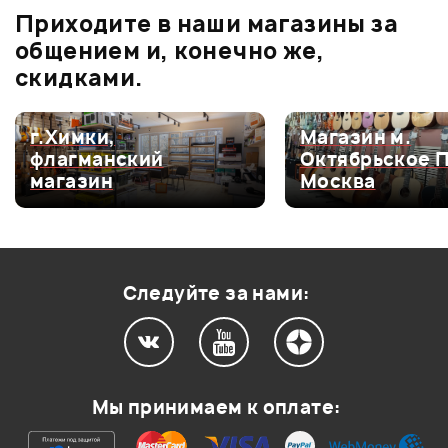
Приходите в наши магазины за
0.0
общением и, конечно же,
скидками.
Оценка
5
0
г.Химки,
Магазин м.
флагманский
Октябрьское 
Оценка
4
0
магазин
Москва
Оценка
3
0
Оценка
2
0
Оценка
1
0
Следуйте за нами:
Мой отзыв о товаре
Мы принимаем к оплате:
Ваша оценка: