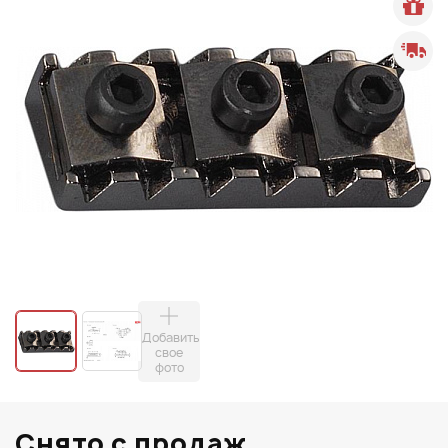
Добавить
свое
фото
Снято с продаж