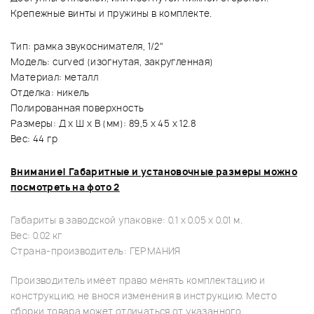
Крепежные винты и пружины в комплекте.
Тип: рамка звукоснимателя, 1/2"
Модель: curved (изогнутая, закругленная)
Материал: металл
Отделка: никель
Полированная поверхность
Размеры: Д х Ш х В (мм): 89,5 x 45 x 12.8
Вес: 44 гр
Внимание! Габаритные и установочные размеры можно
посмотреть на фото 2
Габариты в заводской упаковке: 0.1 x 0.05 x 0.01 м.
Вес: 0.02 кг
Страна-производитель: ГЕРМАНИЯ
Производитель имеет право менять комплектацию и
конструкцию, не внося изменения в инструкцию. Место
сборки товара может отличаться от указанного.