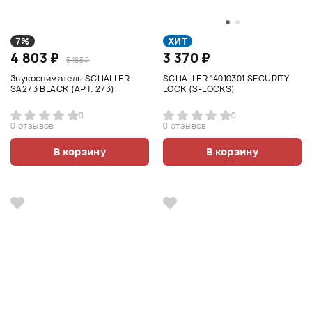
7%
ХИТ
4 803 ₽
3 370 ₽
5 165 ₽
Звукосниматель SCHALLER
SCHALLER 14010301 SECURITY
SA273 BLACK (АРТ. 273)
LOCK (S-LOCKS)
0
0
0 отзывов
0 отзывов
В корзину
В корзину