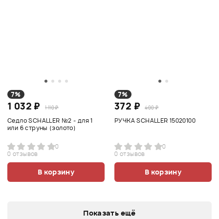
7%
7%
1 032 ₽
372 ₽
1 110 ₽
400 ₽
Седло SCHALLER №2 - для 1
РУЧКА SCHALLER 15020100
или 6 струны (золото)
0
0
0 отзывов
0 отзывов
В корзину
В корзину
Показать ещё