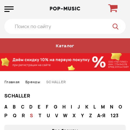
Каталог
Главная
Бренды
SCHALLER
SCHALLER
A
B
C
D
E
F
G
H
I
J
K
L
M
N
O
P
Q
R
S
T
U
V
W
X
Y
Z
А-Я
123