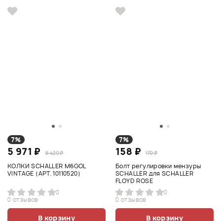
7%
7%
5 971 ₽
158 ₽
6 420 ₽
170 ₽
КОЛКИ SCHALLER M6GOL
Болт регулировки мензуры
VINTAGE (АРТ. 10110520)
SCHALLER для SCHALLER
FLOYD ROSE
0
0
0 отзывов
0 отзывов
В корзину
В корзину