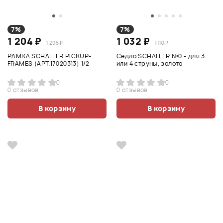
7%
7%
1 204 ₽
1 032 ₽
1 295 ₽
1 110 ₽
РАМКА SCHALLER PICKUP-
Седло SCHALLER №0 - для 3
FRAMES (АРТ.17020313) 1/2
или 4 струны, золото
0
0
0 отзывов
0 отзывов
В корзину
В корзину