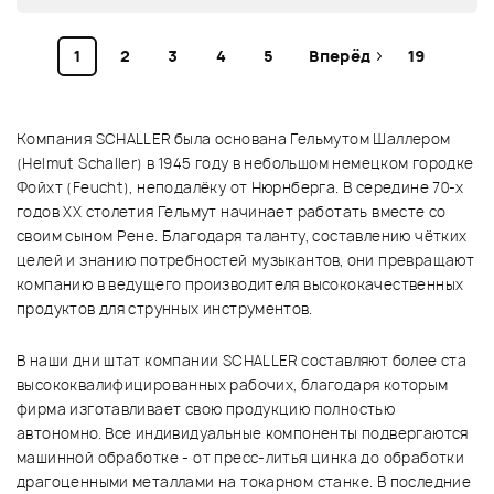
1
2
3
4
5
Вперёд
19
Компания SCHALLER была основана Гельмутом Шаллером
(Helmut Schaller) в 1945 году в небольшом немецком городке
Фойхт (Feucht), неподалёку от Нюрнберга. В середине 70-х
годов XX столетия Гельмут начинает работать вместе со
своим сыном Рене. Благодаря таланту, составлению чётких
целей и знанию потребностей музыкантов, они превращают
компанию в ведущего производителя высококачественных
продуктов для струнных инструментов.
В наши дни штат компании SCHALLER составляют более ста
высококвалифицированных рабочих, благодаря которым
фирма изготавливает свою продукцию полностью
автономно. Все индивидуальные компоненты подвергаются
машинной обработке - от пресс-литья цинка до обработки
драгоценными металлами на токарном станке. В последние