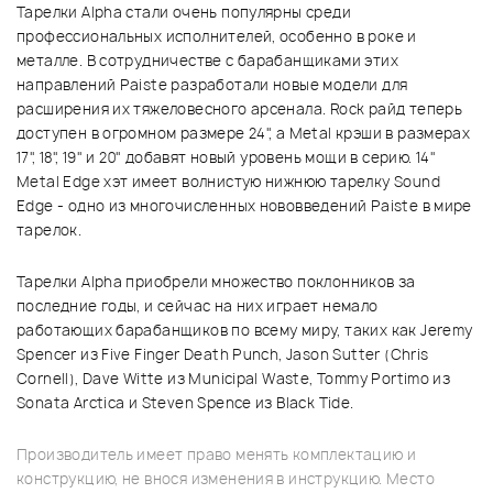
Тарелки Alpha стали очень популярны среди
профессиональных исполнителей, особенно в роке и
металле. В сотрудничестве с барабанщиками этих
направлений Paiste разработали новые модели для
расширения их тяжеловесного арсенала. Rock райд теперь
доступен в огромном размере 24", а Metal крэши в размерах
17", 18", 19" и 20" добавят новый уровень мощи в серию. 14"
Metal Edge хэт имеет волнистую нижнюю тарелку Sound
Edge - одно из многочисленных нововведений Paiste в мире
тарелок.
Тарелки Alpha приобрели множество поклонников за
последние годы, и сейчас на них играет немало
работающих барабанщиков по всему миру, таких как Jeremy
Spencer из Five Finger Death Punch, Jason Sutter (Chris
Cornell), Dave Witte из Municipal Waste, Tommy Portimo из
Sonata Arctica и Steven Spence из Black Tide.
Производитель имеет право менять комплектацию и
конструкцию, не внося изменения в инструкцию. Место