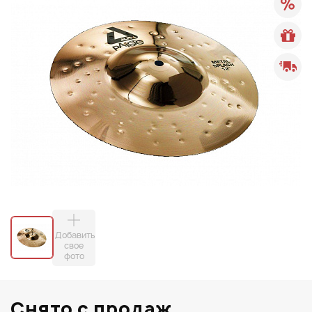
Добавить
свое
фото
Снято с продаж