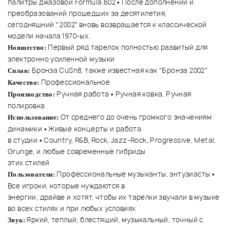
палитры джазовой Formula 602 • После дополнений и
преобразований прошедших за десятилетия,
сегодняшний “
2002”
вновь возвращается к классической
модели начала 1970-ых.
Первый ряд тарелок полностью развитый для
Новшество:
электронно усиленной музыки
Бронза CuSn8, также известная как "Бронза 2002"
Сплав:
Профессиональное
Качество:
Ручная работа • Ручная ковка, Ручная
Производство:
полировка
От среднего до очень громкого значениям
Использование:
динамики • Живые концерты и работа
в студии • Country, R&B, Rock, Jazz-Rock, Progressive, Metal,
Grunge, и любые современные гибриды
этих стилей
Профессиональные музыканты, энтузиасты •
Пользователи:
Все игроки, которые нуждаются в
энергии, драйве и хотят, чтобы их тарелки звучали в музыке
во всех стилях и при любых условиях
Яркий, теплый, блестящий, музыкальный, точный с
Звук: