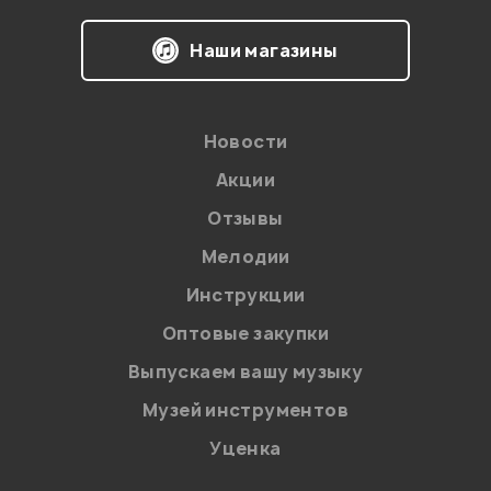
Наши магазины
Новости
Акции
Отзывы
Мелодии
Я даю
согласие
на обработку персональных данных в
Инструкции
соответствии с
Политикой в отношении обработки
персональных данных.
Оптовые закупки
Введите проверочное число:
Выпускаем вашу музыку
Музей инструментов
Уценка