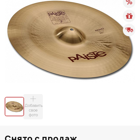
Добавить
свое
фото
Снято с продаж