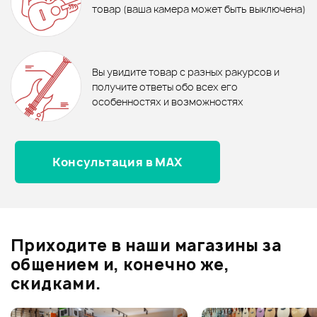
товар (ваша камера может быть выключена)
Струны GALLI STRINGS
Струны Dunlop DBS45130
RSB30125
В корзину
В корзину
Отзывы
Оставьте отзыв и получите
+1000
0
бонусов
.
В корзину
В корзину
Вы увидите товар с разных ракурсов и
0.0
получите ответы обо всех его
особенностях и возможностях
Консультация в MAX
Оценка
5
0
Оценка
4
0
Оценка
3
0
Оценка
2
0
Приходите в наши магазины за
Оценка
1
0
общением и, конечно же,
скидками.