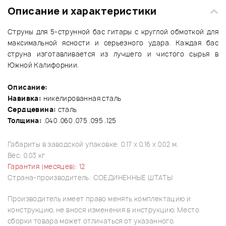
Описание и характеристики
Струны для 5-струнной бас гитары с круглой обмоткой для
максимальной ясности и серьезного удара. Каждая бас
струна изготавливается из лучшего и чистого сырья в
Южной Калифорнии.
Описание:
Навивка:
никелированная сталь
Сердцевина:
сталь
Толщина:
.040 .060 .075 .095 .125
Габариты в заводской упаковке: 0.17 x 0.16 x 0.02 м.
Вес: 0.03 кг
Гарантия (месяцев): 12
Страна-производитель: СОЕДИНЕННЫЕ ШТАТЫ
Производитель имеет право менять комплектацию и
конструкцию, не внося изменения в инструкцию. Место
сборки товара может отличаться от указанного.