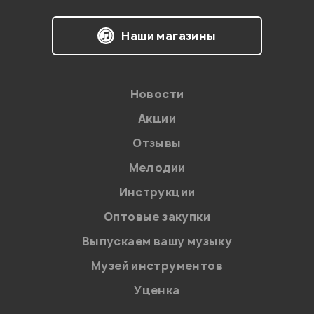
Я даю
согласие
на обработку персональных данных в
Наши магазины
соответствии с
Политикой в отношении обработки
персональных данных.
Введите проверочное число:
Новости
Акции
Отзывы
Мелодии
Инструкции
Отправить
Оптовые закупки
Выпускаем вашу музыку
Музей инструментов
Уценка