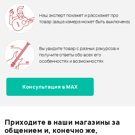
235 ₽
310 ₽
Все товары FZONE
ХИТ
Набор наклеек на гриф GUITTO
Полироль для гитары
Стреплоки и крепления для ремня - новинки
Наш эксперт покажет и расскажет про
GFM-01
OVTsound OVT-pol.50ml
530 ₽
530 ₽
товар (ваша камера может быть выключена)
Стреплоки ERNIE BALL 5619
Стреплоки ERNIE BALL 5620
В корзину
В корзину
Отзывы
Оставьте отзыв и получите
+1000
0
бонусов
.
В корзину
В корзину
Вы увидите товар с разных ракурсов и
0.0
получите ответы обо всех его
особенностях и возможностях
Консультация в MAX
Оценка
5
0
Оценка
4
0
Оценка
3
0
Оценка
2
0
Приходите в наши магазины за
Оценка
1
0
общением и, конечно же,