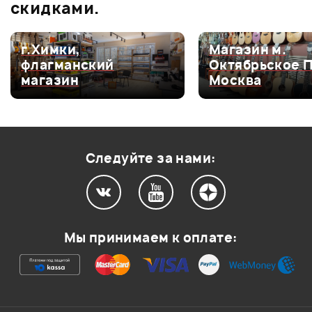
скидками.
г.Химки,
Магазин м.
Мой отзыв о товаре
флагманский
Октябрьское 
магазин
Москва
Ваша оценка:
Впечатления о товаре:
Следуйте за нами:
Мы принимаем к оплате: