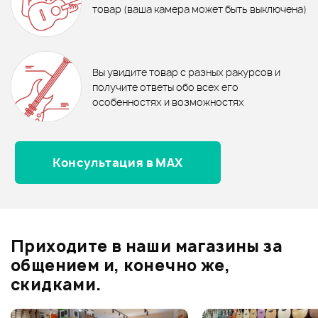
товар (ваша камера может быть выключена)
Ожидается
Ожидается
Стойка для студийного
Стойка SOUNDKING DB039B
монитора BEHRINGER SM2001
Отзывы
Оставьте отзыв и получите
+1000
0
бонусов
.
В корзину
В корзину
Вы увидите товар с разных ракурсов и
0.0
получите ответы обо всех его
особенностях и возможностях
Консультация в MAX
Оценка
5
0
Оценка
4
0
Оценка
3
0
Оценка
2
0
Приходите в наши магазины за
Оценка
1
0
общением и, конечно же,
скидками.