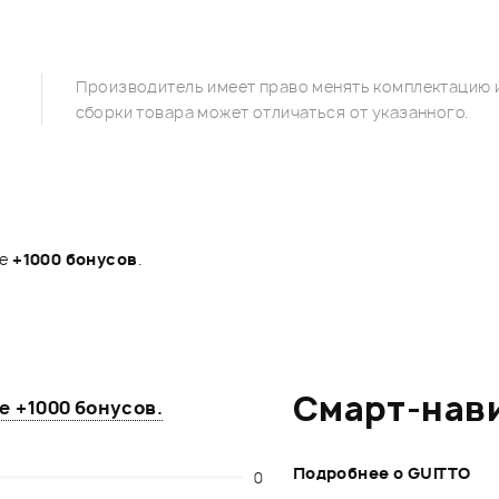
Производитель имеет право менять комплектацию и
сборки товара может отличаться от указанного.
те
+1000 бонусов
.
Смарт-нав
те
+1000 бонусов
.
Подробнее о GUITTO
0