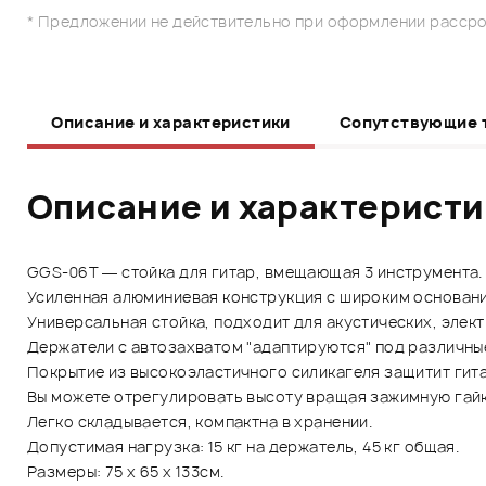
* Предложении не действительно при оформлении рассро
Описание и характеристики
Сопутствующие 
Описание и характерист
GGS-06T — стойка для гитар, вмещающая 3 инструмента.
Усиленная алюминиевая конструкция с широким основан
Универсальная стойка, подходит для акустических, элект
Держатели с автозахватом "адаптируются" под различны
Покрытие из высокоэластичного силикагеля защитит гита
Вы можете отрегулировать высоту вращая зажимную гайку
Легко складывается, компактна в хранении.
Допустимая нагрузка: 15 кг на держатель, 45 кг общая.
Размеры: 75 х 65 х 133см.