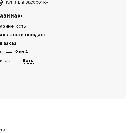
Купить в рассрочку
азинах:
азине:
есть
мовывоз в городах:
д заказ
г
2 из 4
иков
Есть
тар