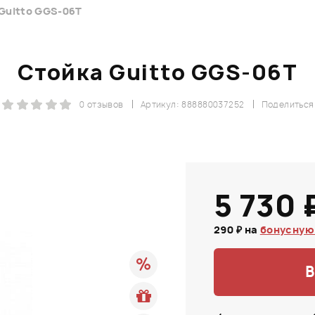
Guitto GGS-06T
Стойка Guitto GGS-06T
0 отзывов
Артикул: 888880037252
Поделиться
5 730 
290 ₽ на
бонусную
В