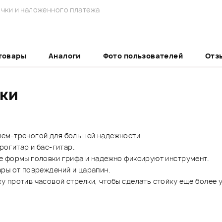
чки и наложенного платежа
товары
Аналоги
Фото пользователей
Отз
ики
ием-треногой для большей надежности.
рогитар и бас-гитар.
е формы головки грифа и надежно фиксируют инструмент.
ры от повреждений и царапин.
 против часовой стрелки, чтобы сделать стойку еще более 