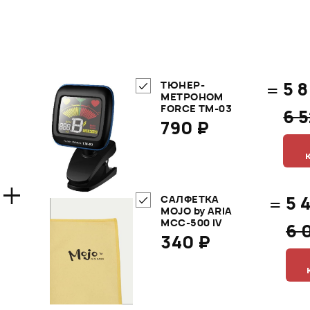
=
5 
ТЮНЕР-
МЕТРОНОМ
FORCE TM-03
6 
790 ₽
+
=
5 
САЛФЕТКА
MOJO by ARIA
MCC-500 IV
6 
340 ₽