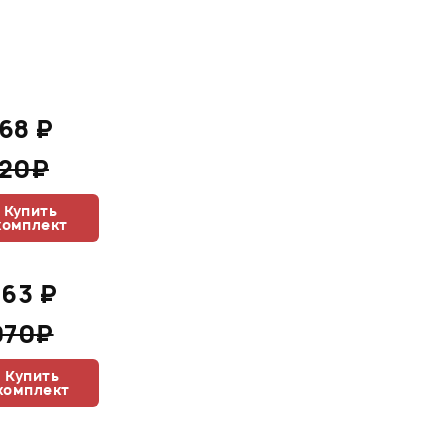
868 ₽
520₽
Купить
комплект
463 ₽
070₽
Купить
комплект