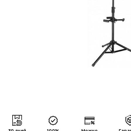
30 дней
100%
Можно
Гара