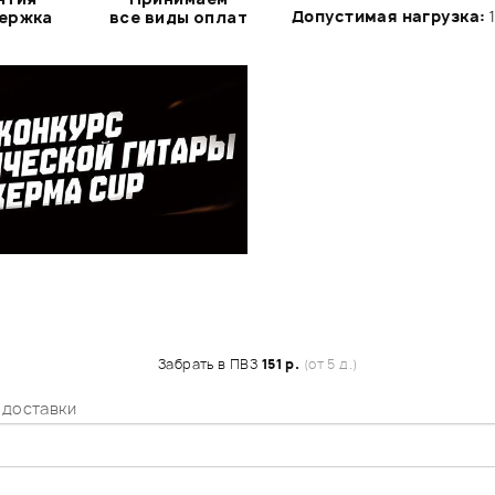
Допустимая нагрузка:
1
держка
все виды оплат
Забрать в ПВЗ
151 р.
(от 5 д.)
 доставки