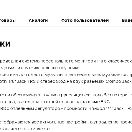
товары
Аналоги
Фото пользователей
Вид
ики
роводная система персонального мониторинга с классическ
едатчик и внутриканальные наушники.
системы для одного музыканта или нескольких музыкантов п
oth, 1/8" Jack TRS и стереовход на двух разъемах Combo Ja
тот и обеспечивает точную трансляцию сигнала без потери г
нтенна, выход для которой сделан на разъеме BNC.
TRS с отдельным регулятором громкости и выход 1/4" Jack TR
отображаются все актуальные настройки, а управление прои
тавляется в комплекте.