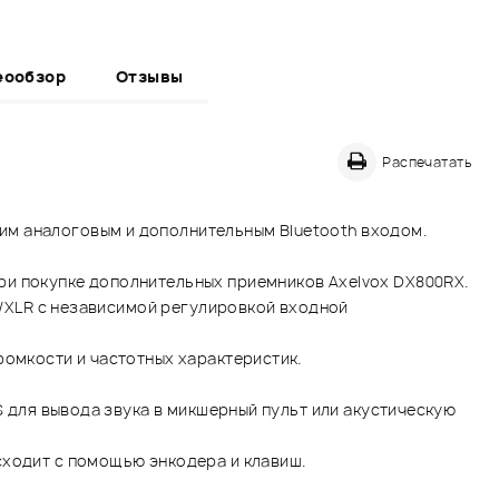
еообзор
Отзывы
Распечатать
им аналоговым и дополнительным Bluetooth входом.
ри покупке дополнительных приемников Axelvox DX800RX.
ck/XLR с независимой регулировкой входной
ромкости и частотных характеристик.
S для вывода звука в микшерный пульт или акустическую
сходит с помощью энкодера и клавиш.