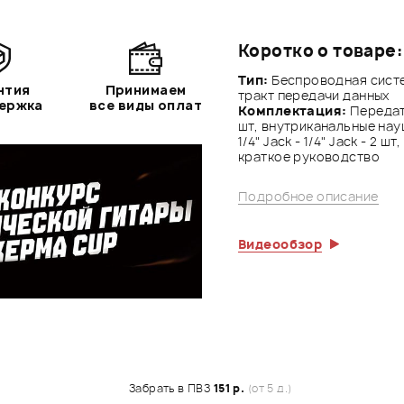
Коротко о товаре:
Тип:
Беспроводная систе
нтия
Принимаем
тракт передачи данных
держка
все виды оплат
Комплектация:
Передат
шт, внутриканальные науш
1/4" Jack - 1/4" Jack - 2 
краткое руководство
Подробное описание
Видеообзор
Забрать в ПВЗ
151 р.
(от 5 д.)