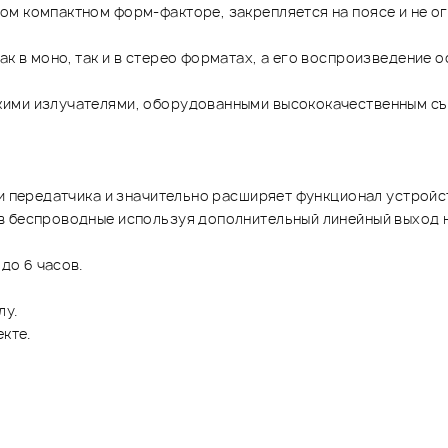
м компактном форм-факторе, закрепляется на поясе и не ог
к в моно, так и в стерео форматах, а его воспроизведение
кими излучателями, оборудованными высококачественным съ
ри передатчика и значительно расширяет функционал устройс
в беспроводные используя дополнительный линейный выход н
до 6 часов.
лу.
екте.