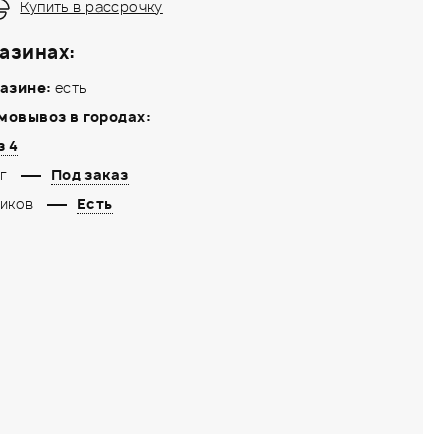
Купить в рассрочку
азинах:
азине:
есть
мовывоз в городах:
з 4
г
Под заказ
иков
Есть