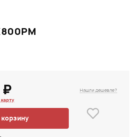
DX800PM
 ₽
Нашли дешевле?
 карту
 корзину