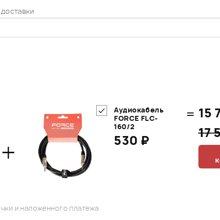
 доставки
=
15 
Аудиокабель
FORCE FLC-
160/2
17 
530 ₽
+
к
чки и наложенного платежа