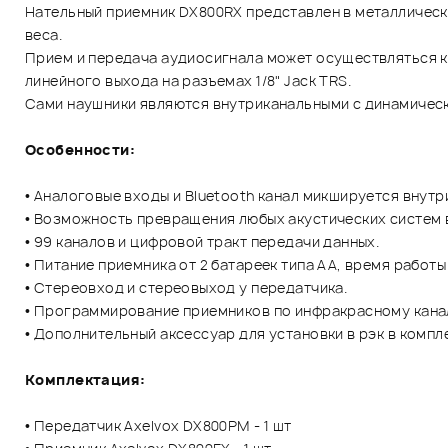
Нательный приемник DX800RX представлен в металлическо
веса.
Прием и передача аудиосигнала может осуществляться ка
линейного выхода на разъемах 1/8" Jack TRS.
Сами наушники являются внутриканальными с динамичес
Особенности:
• Аналоговые входы и Bluetooth канал микшируется внут
• Возможность превращения любых акустических систем 
• 99 каналов и цифровой тракт передачи данных.
• Питание приемника от 2 батареек типа АА, время работы 
• Стереовход и стереовыход у передатчика.
• Программирование приемников по инфракрасному кана
• Дополнительный аксессуар для установки в рэк в компл
Комплектация:
• Передатчик Axelvox DX800PM - 1 шт