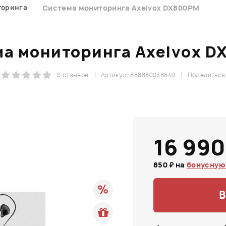
торинга
Система мониторинга Axelvox DX800PM
а мониторинга Axelvox 
0 отзывов
Артикул: 888880038640
Поделиться
16 990
850 ₽ на
бонусную
В