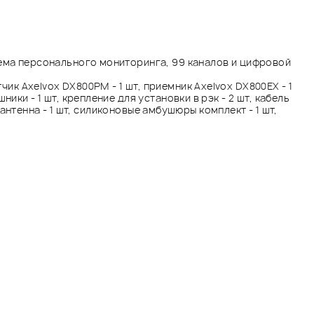
ма персонального мониторинга, 99 каналов и цифровой
чик Axelvox DX800PM - 1 шт, приемник Axelvox DX800EX - 1
ники - 1 шт, крепление для установки в рэк - 2 шт, кабель
шт, антенна - 1 шт, силиконовые амбушюры комплект - 1 шт,