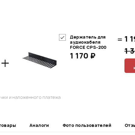
=
1 
Держатель для
аудиокабеля
FORCE CPS-200
1 
1 170 ₽
+
чки и наложенного платежа
товары
Аналоги
Фото пользователей
Отз