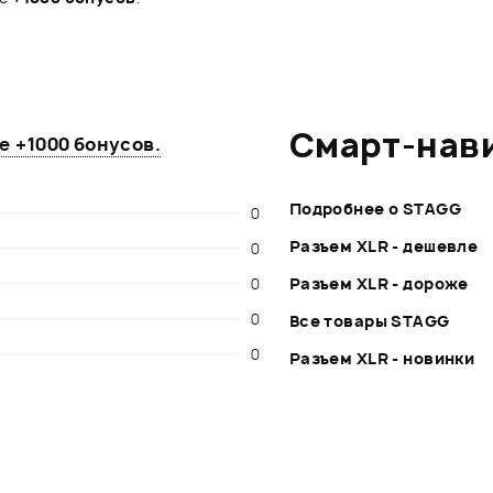
Смарт-нав
те
+1000 бонусов
.
Подробнее о STAGG
0
Разъем XLR - дешевле
0
0
Разъем XLR - дороже
0
Все товары STAGG
0
Разъем XLR - новинки