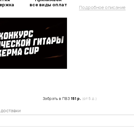
держка
все виды оплат
Подробное описание
Забрать в ПВЗ
151 р.
(от 5 д.)
 доставки