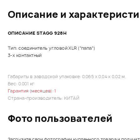
Описание и характерист
ОПИСАНИЕ STAGG 928H
Тип: соединитель угловой XLR ("папа")
3-х контактный
Габариты в заводской упаковке: 0.065 x 0.04 x 0.02 м.
Вес: 0.001 кг
Гарантия (месяцев): 1
Страна-производитель: КИТАЙ
Фото пользователей
Загрузите свои фотографии купленного товара и получи