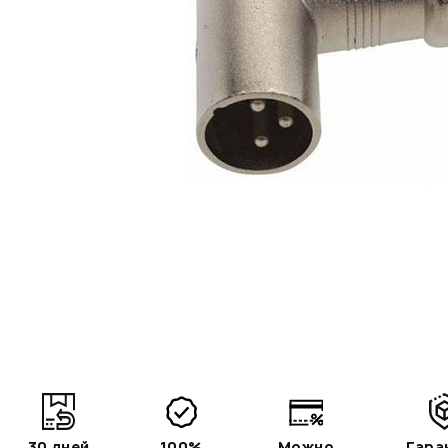
30 дней
100%
Можно
Гара