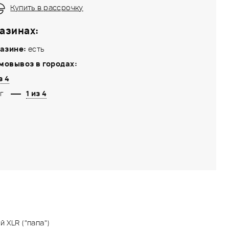
Купить в рассрочку
азинах:
азине:
есть
мовывоз в городах:
з 4
г
1 из 4
й XLR ("папа")