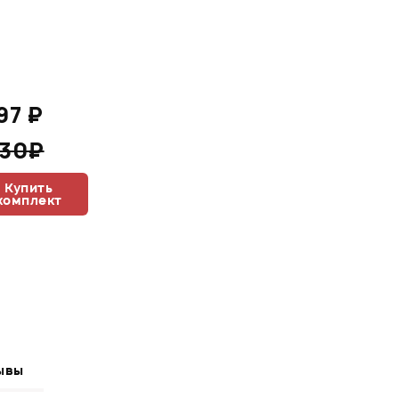
197 ₽
330₽
Купить
комплект
ывы