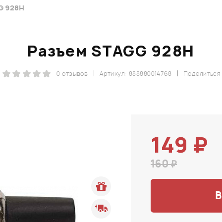
G 928H
Разъем STAGG 928H
0 отзывов
Артикул: 888880014768
Поделиться
149 ₽
160 ₽
В