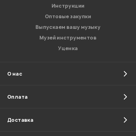
Я даю
согласие
на обработку персональных данных в
Инструкции
соответствии с
Политикой в отношении обработки
персональных данных.
Оптовые закупки
Введите проверочное число:
Выпускаем вашу музыку
Музей инструментов
Уценка
О нас
Отправить
Оплата
Доставка