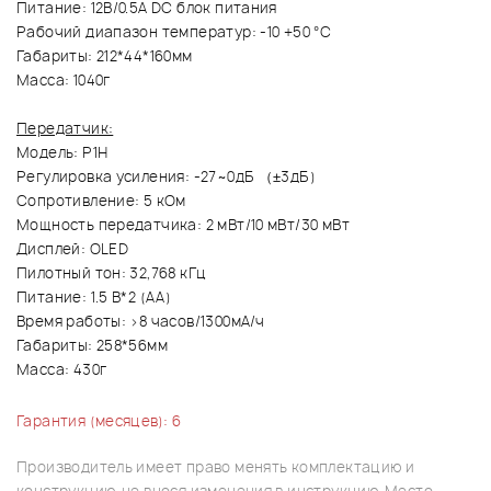
Питание: 12В/0.5А DC блок питания
Рабочий диапазон температур: -10 +50 °C
Габариты: 212*44*160мм
Масса: 1040г
Передатчик:
Модель: P1H
Регулировка усиления: -27~0дБ （±3дБ)
Сопротивление: 5 кОм
Мощность передатчика: 2 мВт/10 мВт/30 мВт
Дисплей: OLED
Пилотный тон: 32,768 кГц
Питание: 1.5 В*2 (AA)
Время работы: >8 часов/1300мА/ч
Габариты: 258*56мм
Масса: 430г
Гарантия (месяцев): 6
Производитель имеет право менять комплектацию и