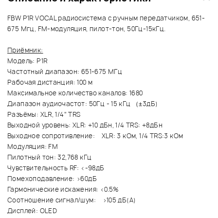
FBW P1R VOCAL радиосистема с ручным передатчиком, 651-
675 Мгц, FM-модуляция, пилот-тон, 50Гц-15кГц.
Приёмник:
Модель: P1R
Частотный диапазон: 651-675 МГц
Рабочая дистанция: 100 м
Максимальное количество каналов: 1680
Диапазон аудиочастот: 50Гц - 15 кГц （±3дБ)
Разъёмы: XLR, 1/4" TRS
Выходной уровень: XLR: +10 дБн, 1/4 TRS: +8дБн
Выходное сопротивление: XLR: 3 кОм, 1/4 TRS:3 кОм
Модуляция: FM
Пилотный тон: 32,768 кГц
Чувствительность RF: <-98дБ
Помехоподавление: >60дБ
Гармонические искажения: <0.5%
Соотношение сигнал/шум: >105 дБ(А)
Дисплей: OLED