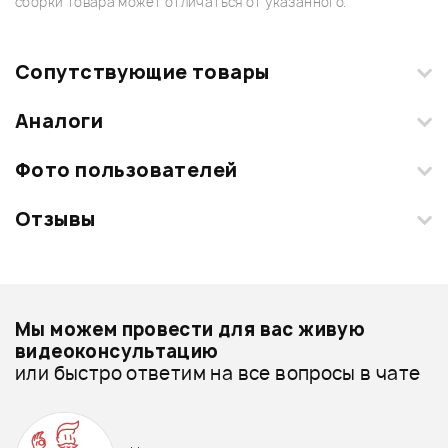
сборки товара может отличаться от указанного.
Сопутствующие товары
Аналоги
Фото пользователей
Отзывы
Загрузите свои фотографии купленного товара и получите
+1000 бонусов
.
Смарт-навигатор
Добавить свое фото
Подробнее о Superfix
Мы можем провести для вас живую
Пюпитры - дешевле
видеоконсультацию
или быстро ответим на все вопросы в чате
Пюпитры - дороже
ХИТ
ХИТ
790 ₽
1 450 ₽
Все товары Superfix
7%
ТЮНЕР-МЕТРОНОМ FORCE
Подставка для ноутбука
Пюпитры - новинки