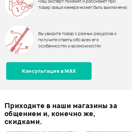
Наш эксперт покажет и расскажет про
TM-03
FORCE LS-011
1 130 ₽
1 070 ₽
1 150 ₽
товар (ваша камера может быть выключена)
Пюпитр Foix P-06HC
Пюпитр STAGG MUS-A1 BK
В корзину
В корзину
Отзывы
Оставьте отзыв и получите
+1000
0
бонусов
.
В корзину
В корзину
Вы увидите товар с разных ракурсов и
0.0
получите ответы обо всех его
особенностях и возможностях
Консультация в MAX
Оценка
5
0
Оценка
4
0
Оценка
3
0
Оценка
2
0
Приходите в наши магазины за
Оценка
1
0
общением и, конечно же,
скидками.