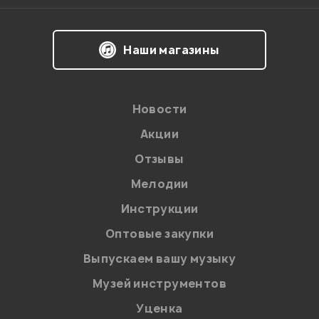
Наши магазины
Новости
Акции
Отзывы
Мелодии
Я даю
согласие
на обработку персональных данных в
Инструкции
соответствии с
Политикой в отношении обработки
персональных данных.
Оптовые закупки
Введите проверочное число:
Выпускаем вашу музыку
Музей инструментов
Уценка