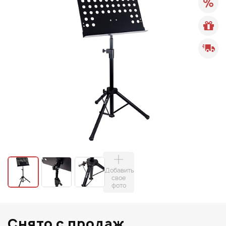
Добавить
свое
фото
Снято с продаж