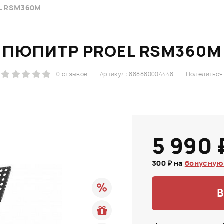
L RSM360M
ПЮПИТР PROEL RSM360M
0 отзывов
Артикул: 888880004448
Поделиться
5 990 
300 ₽ на
бонусную
В