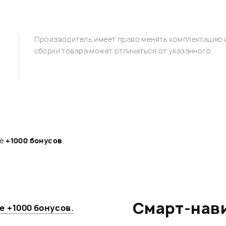
Производитель имеет право менять комплектацию и
сборки товара может отличаться от указанного.
те
+1000 бонусов
.
Смарт-нав
те
+1000 бонусов
.