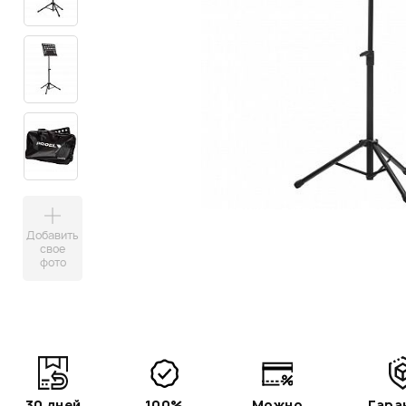
Добавить
свое
фото
30 дней
100%
Можно
Гара