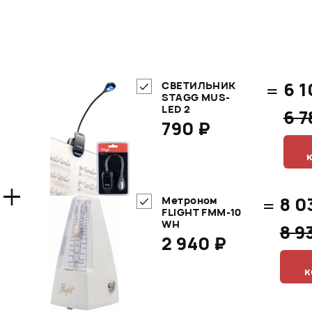
=
6 1
СВЕТИЛЬНИК
STAGG MUS-
LED 2
6 
790 ₽
+
=
8 0
Метроном
FLIGHT FMM-10
WH
8 9
2 940 ₽
к