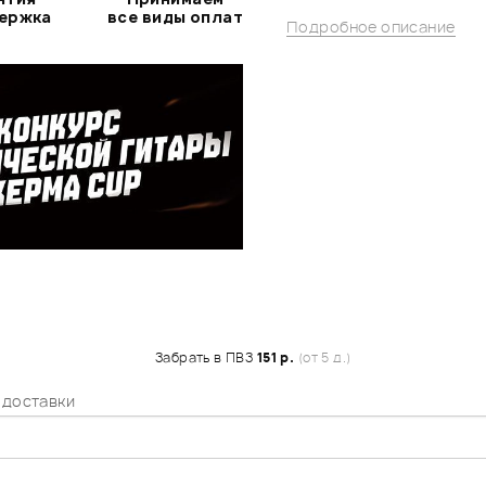
держка
все виды оплат
Подробное описание
Забрать в ПВЗ
151 р.
(от 5 д.)
 доставки