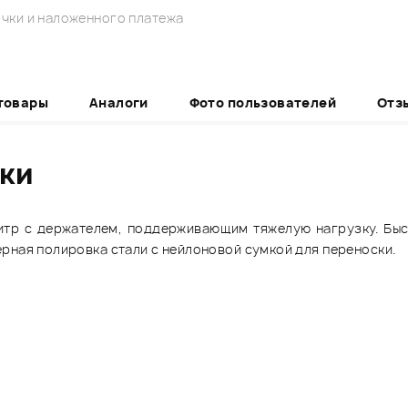
чки и наложенного платежа
товары
Аналоги
Фото пользователей
Отз
ики
р с держателем, поддерживающим тяжелую нагрузку. Быст
рная полировка стали с нейлоновой сумкой для переноски.