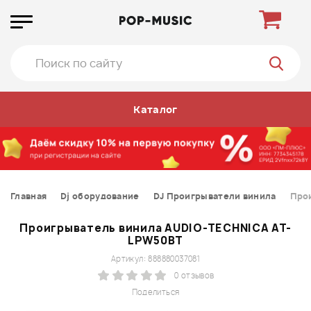
Каталог
Главная
Dj оборудование
DJ Проигрыватели винила
Про
Проигрыватель винила AUDIO-TECHNICA AT-
LPW50BT
Артикул: 888880037081
0 отзывов
Поделиться