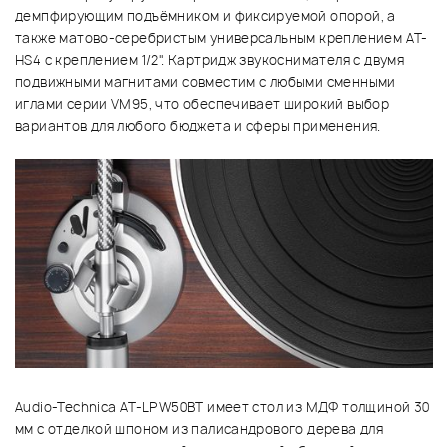
демпфирующим подъёмником и фиксируемой опорой, а
также матово-серебристым универсальным креплением AT-
HS4 с креплением 1/2". Картридж звукоснимателя с двумя
подвижными магнитами совместим с любыми сменными
иглами серии VM95, что обеспечивает широкий выбор
вариантов для любого бюджета и сферы применения.
Audio-Technica AT-LPW50BT имеет стол из МДФ толщиной 30
мм с отделкой шпоном из палисандрового дерева для