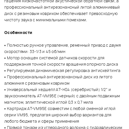
гашения низкочастотной акустической обратной связи, а
профессиональный антирезонансный литой алюминиевый
диск с резиновым ковриком обеспечивает превосходную
чистоту звука с минимальными помехами.
Особенности
• Полностью ручное управление, ременный привод с двумя
скоростями: 33-1/3 и 45 об/мин
• Мотор оснащен системой датчиков скорости для
поддержания точной скорости вращения опорного диска
• Регулируемая динамическая регулировка антискейтинга
• Профессиональный антирезонансный диск из литого
алюминия с резиновым ковриком
• Универсальный хедшелл AT-HS4 (серебристый) 1/2" и
звукосниматель AT-VM95E (черный) с двойным подвижным
магнитом, эллиптической иглой 0,3 x 0,7 мила
• Картридж AT-VM95E совместим с любой сменной иглой
серии VM95, предлагая широкий выбор вариантов для
любого бюджета и сферы применения
• Прямой тонарм из углеродного волокна с гидравлическим