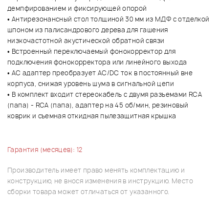
демпфированием и фиксирующей опорой
• Антирезонансный стол толщиной 30 мм из МДФ с отделкой
шпоном из палисандрового дерева для гашения
низкочастотной акустической обратной связи
• Встроенный переключаемый фонокорректор для
подключения фонокорректора или линейного выхода
• AC адаптер преобразует AC/DC ток в постоянный вне
корпуса, снижая уровень шума в сигнальной цепи
• В комплект входит стереокабель с двумя разъемами RCA
(папа) - RCA (папа), адаптер на 45 об/мин, резиновый
коврик и съемная откидная пылезащитная крышка
Гарантия (месяцев): 12
Производитель имеет право менять комплектацию и
конструкцию, не внося изменения в инструкцию. Место
сборки товара может отличаться от указанного.