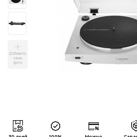
Добавить
свое
фото
30 дней
100%
Можно
Гара