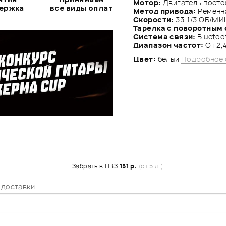
Мотор:
Двигатель посто
держка
все виды оплат
Метод привода:
Ременн
Скорости:
33-1/3 ОБ/МИ
Тарелка с поворотным 
Система связи:
Bluetoo
Диапазон частот:
От 2,
Цвет:
белый
Подробное 
Забрать в ПВЗ
151 р.
(от 5 д.)
 доставки