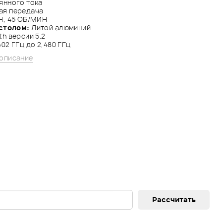
янного тока
ая передача
Н, 45 ОБ/МИН
столом:
Литой алюминий
th версии 5.2
402 ГГц до 2,480 ГГц
описание