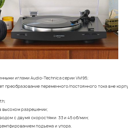
нными иглами Audio-Technica серии VM95;
ет преобразование переменного/постоянного тока вне корпу
th;
в высоком разрешении;
одом с двумя скоростями: 33 и 45 об/мин;
демпфированием подъема и упора.