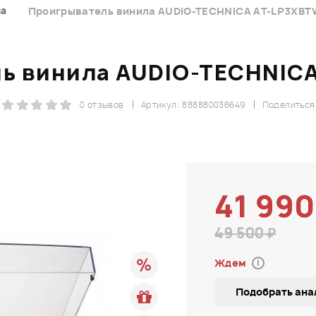
ла
Проигрыватель винила AUDIO-TECHNICA AT-LP3XB
ь винила AUDIO-TECHNIC
0 отзывов
Артикул: 888880036649
Поделиться
41 990
49 500 ₽
Ждем
i
Подобрать ана