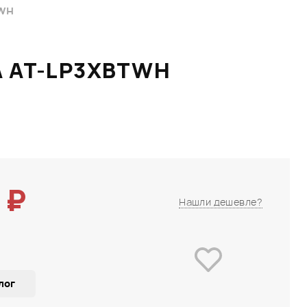
TWH
A AT-LP3XBTWH
 ₽
Нашли дешевле?
лог