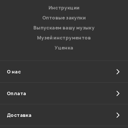
Я даю
согласие
на обработку персональных данных в
Инструкции
соответствии с
Политикой в отношении обработки
персональных данных.
Оптовые закупки
Введите проверочное число:
Выпускаем вашу музыку
Музей инструментов
Уценка
О нас
Отправить
Оплата
Доставка