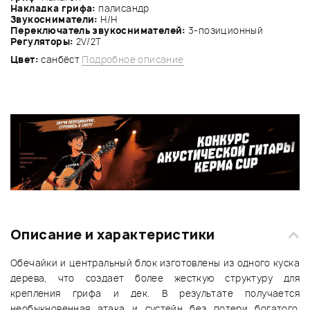
Накладка грифа:
палисандр
Звукосниматели:
Н/Н
Переключатель звукоснимателей:
3-позиционный
Регуляторы:
2V/2Т
Цвет:
санбёст
Подробное описание
Описание и характеристики
Обечайки и центральный блок изготовлены из одного куска
дерева, что создает более жесткую структуру для
крепления грифа и дек. В результате получается
необыкновенная атака и сустейн без потери богатого,