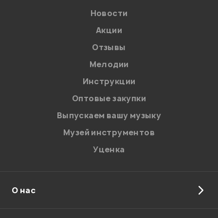
Новости
Акции
Отзывы
Мелодии
Я даю
согласие
на обработку персональных данных в
Инструкции
соответствии с
Политикой в отношении обработки
персональных данных.
Оптовые закупки
Введите проверочное число:
Выпускаем вашу музыку
Музей инструментов
Уценка
О нас
Отправить