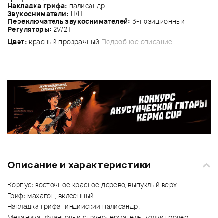
Накладка грифа:
палисандр
Звукосниматели:
Н/Н
Переключатель звукоснимателей:
3-позиционный
Регуляторы:
2V/2Т
Цвет:
красный прозрачный
Подробное описание
Описание и характеристики
Корпус: восточное красное дерево, выпуклый верх.
Гриф: махагон, вклеенный.
Накладка грифа: индийский палисандр.
Механика: фланговый струнодержатель, колки гровер.