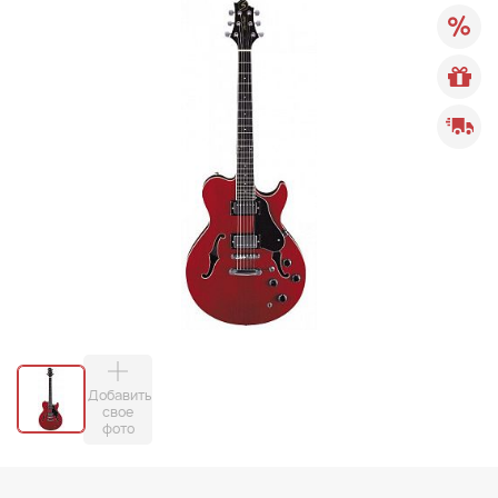
Добавить
свое
фото