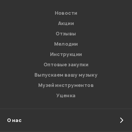
Новости
Акции
Отзывы
Мелодии
Я даю
согласие
на обработку персональных данных в
Инструкции
соответствии с
Политикой в отношении обработки
персональных данных.
Оптовые закупки
Введите проверочное число:
Выпускаем вашу музыку
Музей инструментов
Уценка
О нас
Отправить