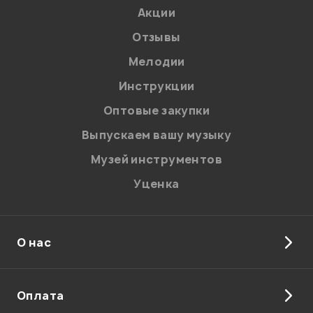
Акции
то есть с его помощью я могу наушники к комбику
подключить ?
Отзывы
Мелодии
Анатолий
22.09.2019
Инструкции
Оптовые закупки
Здравствуйте! Да, сможете.
Выпускаем вашу музыку
Администратор
Музей инструментов
Уценка
Мой отзыв о товаре
О нас
Ваша оценка:
Оплата
Впечатления о товаре: