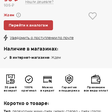
Нашли дешевле?
105 ₽
Ждем
i
Перейти к аналогам
Уведомить о поступлении по почте
Наличие в магазинах:
В интернет-магазине:
Ждем
30 дней
100%
Можно
Гарантия
Принимаем
возврат
оригинал
в кредит
и поддержка
все виды оплат
Коротко о товаре:
Тип
: переходник мини-джек (мама) стерео - джек (папа)