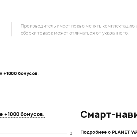
Производитель имеет право менять комплектацию и
сборки товара может отличаться от указанного.
те
+1000 бонусов
.
Смарт-нав
те
+1000 бонусов
.
Подробнее о PLANET W
0