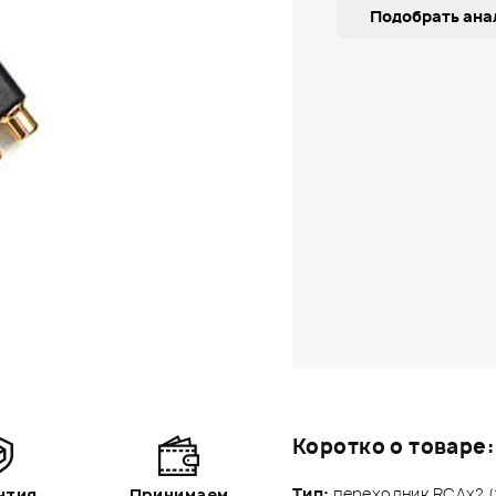
Подобрать ана
Коротко о товаре:
Тип:
переходник RCAx2 (fe
нтия
Принимаем