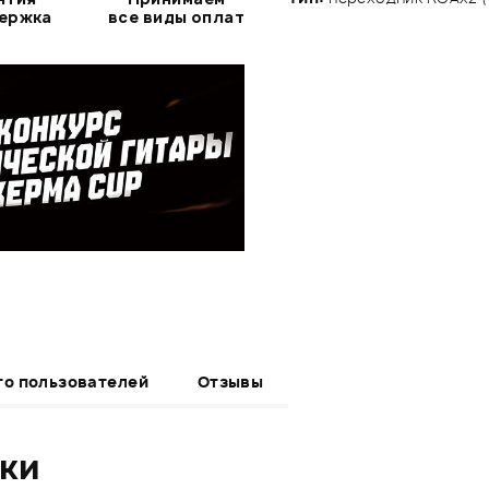
держка
все виды оплат
то пользователей
Отзывы
ики