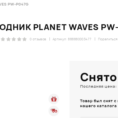
VES PW-P047G
ОДНИК PLANET WAVES PW
0 отзывов
Артикул: 888880003477
Поделиться
Снято
Последняя цена: 
Товар был снят с
нашего каталога