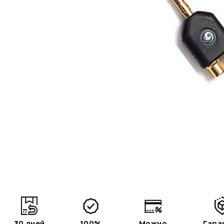
30 дней
100%
Можно
Гара