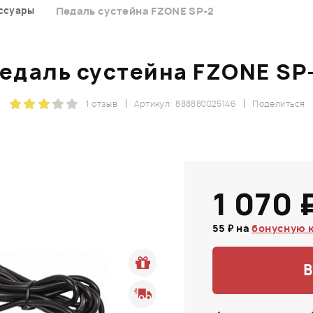
ссуары
Педаль сустейна FZONE SP-2
едаль сустейна FZONE SP
1 отзыв
Артикул: 888880025146
Поделиться
1 070 
55 ₽ на
бонусную 
В