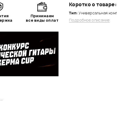
Коротко о товаре:
Тип:
Универсальная комп
нтия
Принимаем
Подробное описание
держка
все виды оплат
..