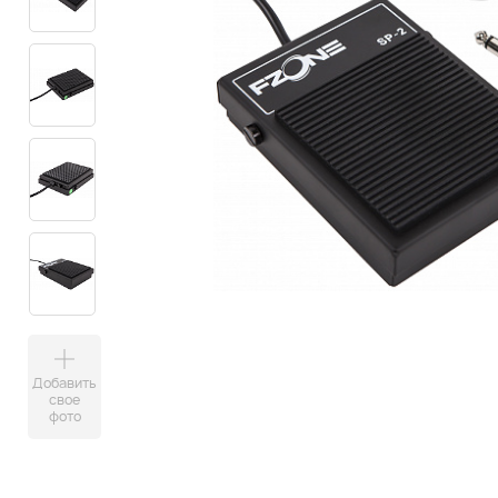
Добавить
свое
фото