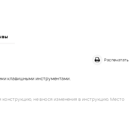
ывы
Распечатать
семи клавишными инструментами.
 конструкцию, не внося изменения в инструкцию. Место