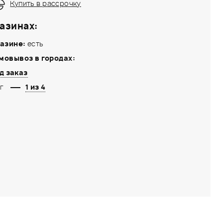
Купить в рассрочку
азинах:
азине:
есть
мовывоз в городах:
д заказ
г
1 из 4