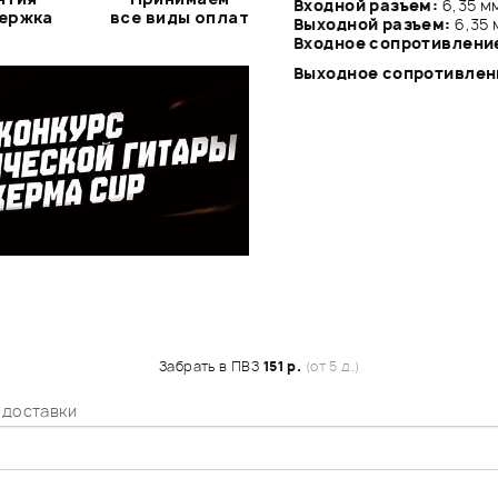
Входной разъем:
6,35 м
держка
все виды оплат
Выходной разъем:
6,35 
Входное сопротивлени
Выходное сопротивлен
Забрать в ПВЗ
151 р.
(от 5 д.)
 доставки