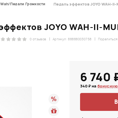
 Wah/Педали Громкости
Педаль эффектов JOYO WAH-II
эффектов JOYO WAH-II-M
0 отзывов
Артикул: 888880030758
Поделиться
6 740 
340 ₽ на
бонусную
В