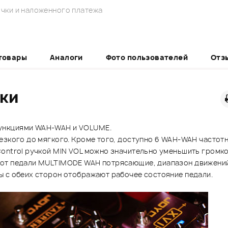
чки и наложенного платежа
товары
Аналоги
Фото пользователей
Отз
ики
ункциями WAH-WAH и VOLUME.
езкого до мягкого. Кроме того, доступно 6 WAH-WAH частот
Control ручкой MIN VOL можно значительно уменьшить громко
 от педали MULTIMODE WAH потрясающие, диапазон движений
ы с обеих сторон отображают рабочее состояние педали.