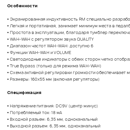
Особенности
• Экранированная индуктивность RM специально разрабо
• Легкая и портативная, занимает минимум места в педал
• Простота в эксплуатации, благодаря тумблер переклю
• WAH-WAH с регулятором звука QUALITY
• Диапазон частот WAH-WAH: доступно 6
• Функции WAH-WAH и VOLUME
• Светодиодные индикаторы с обеих сторон четко отобр
• True Bypass (только для режима WAH-WAH)
• Схема активной регулировки громкости обеспечивает м
• Размеры: 160x55 мм (включая регуляторы)
Спецификация
• Напряжение питания: DC9V (центр минус)
• Потребляемый ток: 18 мА
• Входной разъем: 6,35 мм, одноканальный
• Выходной разъем: 6,35 мм, одноканальный