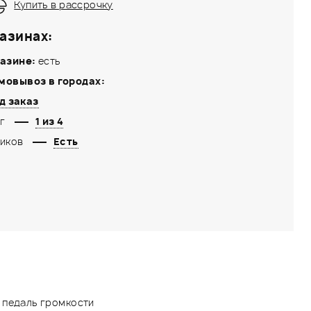
Купить в рассрочку
азинах:
азине:
есть
мовывоз в городах:
д заказ
г
1 из 4
иков
Есть
и педаль громкости