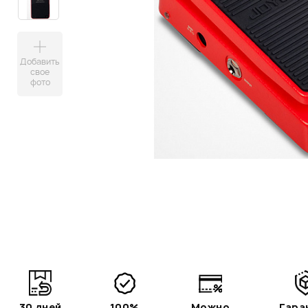
Добавить
свое
фото
30 дней
100%
Можно
Гара