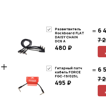
=
6 
Разветвитель
Rockboard FLAT
DAISY CHAIN
7 
DC6 A
480 ₽
+
=
6 
Гитарный патч
кабель FORCE
FGC-19/025L
7 
495 ₽