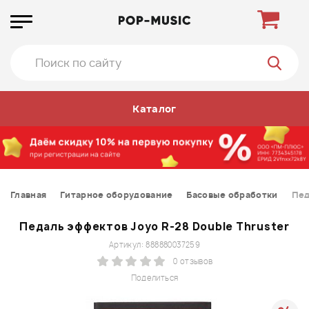
Каталог
Главная
Гитарное оборудование
Басовые обработки
Пед
Педаль эффектов Joyo R-28 Double Thruster
Артикул: 888880037259
0 отзывов
Поделиться