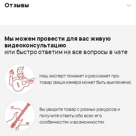
Отзывы
Добавить свое фото
Смарт-навигатор
Подробнее о JOYO
Мы можем провести для вас живую
ХИТ
Басовые обработки - дешевле
видеоконсультацию
740 ₽
380 ₽
или быстро ответим на все вопросы в чате
Басовые обработки - дороже
ВЕРТУШКА ДЛЯ СТРУН
Коннектор Mooer PC-Z
PLANET WAVES PWPW-1B
6 500 ₽
7 349 ₽
Все товары JOYO
Педаль эффектов Joyo R-27
Педаль Valeton Dapper Bass
Басовые обработки - новинки
Наш эксперт покажет и расскажет про
Scylla Bass Compressor
В корзину
Mini MES-2
В корзину
товар (ваша камера может быть выключена)
В корзину
В корзину
Отзывы
Товары из видео
Оставьте отзыв и получите
+1000
0
бонусов
.
Вы увидите товар с разных ракурсов и
0.0
получите ответы обо всех его
особенностях и возможностях