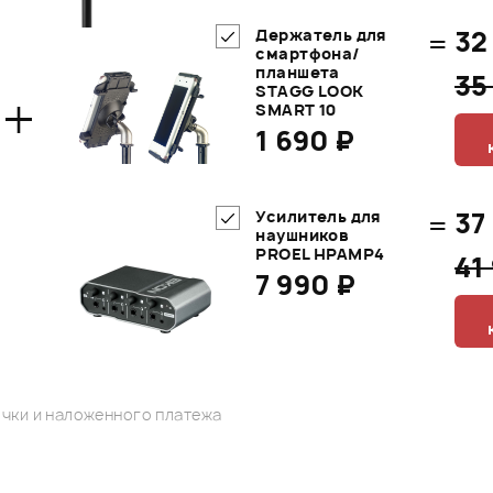
=
32
Держатель для
смартфона/
планшета
35
+
STAGG LOOK
SMART 10
1 690 ₽
=
37
Усилитель для
наушников
PROEL HPAMP4
41
7 990 ₽
чки и наложенного платежа