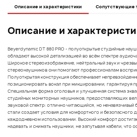
Описание и характеристики
Сопутствующие 
Описание и характерист
Beyerdynamic DT 880 PRO - полуоткрытые студийные нау
обладают высокой детализацией во всём спектре аудиоча
Широкое стереоизображение, нейтральный звук и чрезвы
стереонаушников они помогают профессионалам восприни
Полуоткрытая конструкция обеспечивает непревзойденны
позиционировать вокал при микшировании, гарантируя 
Специальная форма оголовья и улучшенная система эква
студийных мониторных наушников, предоставляющих вели
звуковой спектр: отлично читающийся, но ненавязчивый 
стали создает условия для комфортного и безопасного 
каждодневном использовании. Высокий комфорт достигае
надевать и снимать наушники, не запутывая кабели, что 