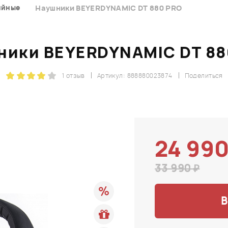
ийные
Наушники BEYERDYNAMIC DT 880 PRO
ники BEYERDYNAMIC DT 88
1 отзыв
Артикул: 888880023874
Поделиться
24 990
33 990 ₽
В