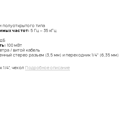
 полуоткрытого типа
имых частот:
5 Гц – 35 кГц
 дБ
ть:
100 мВт
етра / витой кабель
нный стерео разъем (3,5 мм) и переходник 1/4" (6,35 мм)
 1/4", чехол
Подробное описание