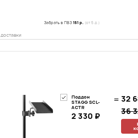
Забрать в ПВЗ
151 р.
(от 5 д.)
 доставки
=
32 6
Поддон
STAGG SCL-
ACTR
36 
2 330 ₽
к