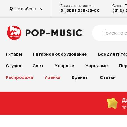
Бесплатная линия
Санкт-
на Бассейной
на Бассейной
на Бассейной
на Бассейной
на Октябрьском поле
в г. Химки
на Бассейной
Не выбран
8 (800) 250-55-00
(812) 
на Октябрьском поле
на Рубинштейна
на Проспекте Большевиков
Гитары
Гитарное оборудование
Все для гита
Студия
Свет
Ударные
Народные
Пер
Распродажа
Уценка
Бренды
Статьи