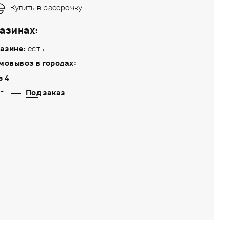
Купить в рассрочку
азинах:
азине:
есть
мовывоз в городах:
з 4
г
Под заказ