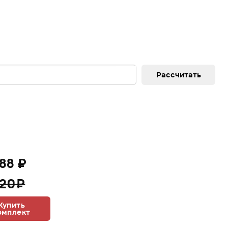
88 ₽
320₽
Купить
омплект