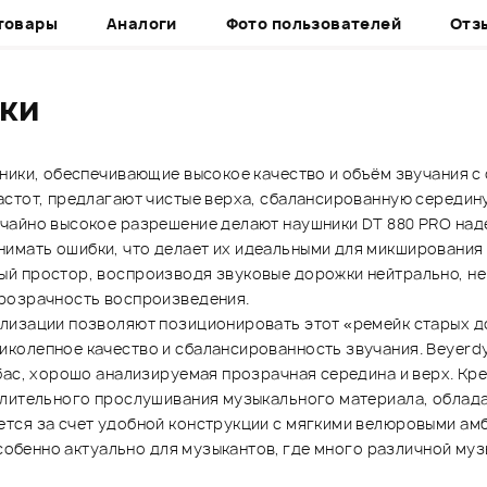
товары
Аналоги
Фото пользователей
Отз
ики
шники, обеспечивающие высокое качество и объём звучания с
стот, предлагают чистые верха, сбалансированную середину
чайно высокое разрешение делают наушники DT 880 PRO над
мать ошибки, что делает их идеальными для микширования 
й простор, воспроизводя звуковые дорожки нейтрально, не 
прозрачность воспроизведения.
лизации позволяют позиционировать этот «ремейк старых до
колепное качество и сбалансированность звучания. Beyerd
бас, хорошо анализируемая прозрачная середина и верх. Кре
длительного прослушивания музыкального материала, облад
тся за счет удобной конструкции с мягкими велюровыми ам
особенно актуально для музыкантов, где много различной му