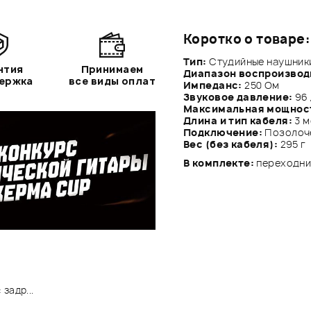
Коротко о товаре:
Тип:
Cтудийные наушники
нтия
Принимаем
Диапазон воспроизвод
держка
все виды оплат
Импеданс:
250 Ом
Звуковое давление:
96
Максимальная мощнос
Длина и тип кабеля:
3 м
Подключение:
Позолоче
Вес (без кабеля):
295 г
В комплекте:
переходник
задр...