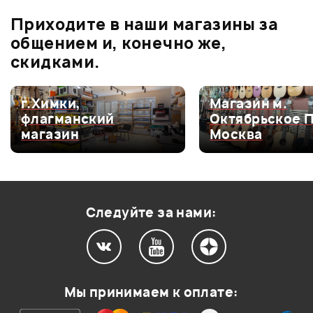
В корзину
В корзину
Приходите в наши магазины за
0.0
общением и, конечно же,
скидками.
Оценка
5
0
г.Химки,
Магазин м.
флагманский
Октябрьское 
Оценка
4
0
магазин
Москва
Оценка
3
0
Оценка
2
0
Оценка
1
0
Следуйте за нами:
Мой отзыв о товаре
Мы принимаем к оплате:
Ваша оценка: