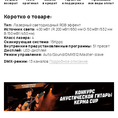
возврат
оригинал
в кредит
и поддержка
все виды оплат
Коротко о товаре:
Тип:
Лазерный светодиодный RGB эффект
Источник света:
400 мВт (R:200 мВт/650 нм G:50 мВт/532 нм
B:150 мВт/450 нм)
Класс лазера:
4
Cканирующая система:
15Kpps
Внутренние предустановленные программы:
51 пресет
Дисплей:
LED-дисплей
Режим управления:
Auto/Sound/DMX512/Master-slave
DMX-режим:
13 каналов
Подробное описание