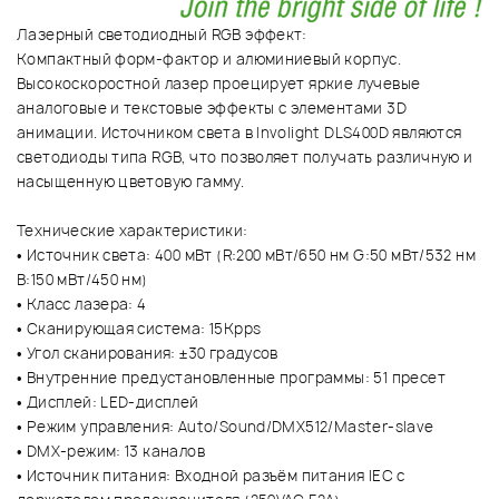
Лазерный светодиодный RGB эффект:
Компактный форм-фактор и алюминиевый корпус.
Высокоскоростной лазер проецирует яркие лучевые
аналоговые и текстовые эффекты с элементами 3D
анимации. Источником света в Involight DLS400D являются
светодиоды типа RGB, что позволяет получать различную и
насыщенную цветовую гамму.
Технические характеристики:
• Источник света: 400 мВт (R:200 мВт/650 нм G:50 мВт/532 нм
B:150 мВт/450 нм)
• Класс лазера: 4
• Cканирующая система: 15Kpps
• Угол сканирования: ±30 градусов
• Внутренние предустановленные программы: 51 пресет
• Дисплей: LED-дисплей
• Режим управления: Auto/Sound/DMX512/Master-slave
• DMX-режим: 13 каналов
• Источник питания: Входной разъём питания IEC с