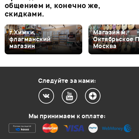
0.0
общением и, конечно же,
скидками.
Оценка
5
0
г.Химки,
Магазин м.
флагманский
Октябрьское 
Оценка
4
0
магазин
Москва
Оценка
3
0
Оценка
2
0
Оценка
1
0
Следуйте за нами:
Мой отзыв о товаре
Мы принимаем к оплате:
Ваша оценка:
Впечатления о товаре: