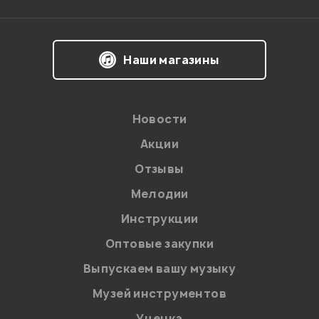
Наши магазины
Новости
Акции
Отзывы
Мелодии
Я даю
согласие
на обработку персональных данных в
Инструкции
соответствии с
Политикой в отношении обработки
персональных данных.
Оптовые закупки
Введите проверочное число:
Выпускаем вашу музыку
Музей инструментов
Уценка