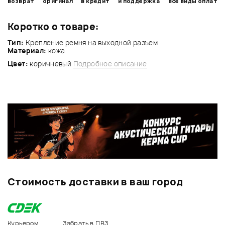
возврат
оригинал
в кредит
и поддержка
все виды оплат
Коротко о товаре:
Тип:
Крепление ремня на выходной разъем
Материал:
кожа
Цвет:
коричневый
Подробное описание
Стоимость доставки в ваш город
Курьером
Забрать в ПВЗ