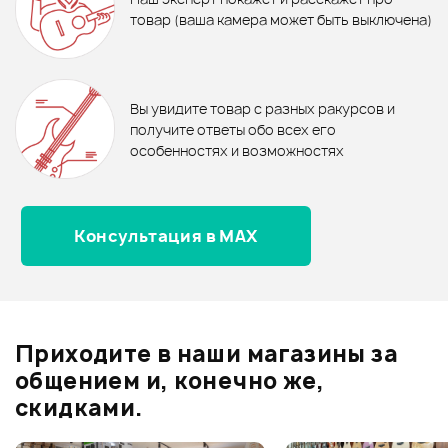
690 ₽
890 ₽
товар (ваша камера может быть выключена)
КНОПКИ КРЕПЛЕНИЯ РЕМНЯ
Крепление ремня Dunlop
STAGG SSL1 BK
В корзину
2PSLS033BK
В корзину
Отзывы
Оставьте отзыв и получите
+1000
0
бонусов
.
В корзину
В корзину
Вы увидите товар с разных ракурсов и
0.0
получите ответы обо всех его
особенностях и возможностях
Консультация в MAX
Оценка
5
0
Оценка
4
0
Оценка
3
0
Оценка
2
0
Приходите в наши магазины за
Оценка
1
0
общением и, конечно же,
скидками.