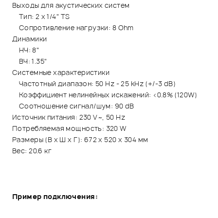
Выходы для акустических систем
Тип: 2 x 1/4" TS
Сопротивление нагрузки: 8 Ohm
Динамики
НЧ: 8"
ВЧ: 1.35"
Системные характеристики
Частотный диапазон: 50 Hz - 25 kHz (+/-3 dB)
Коэффициент нелинейных искажений: <0.8% (120W)
Соотношение сигнал/шум: 90 dB
Источник питания: 230 V~, 50 Hz
Потребляемая мощность: 320 W
Размеры (В х Ш х Г): 672 х 520 х 304 мм
Вес: 20.6 кг
Пример подключения: