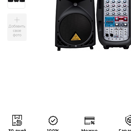
Добавить
свое
фото
30 дней
100%
Можно
Гара