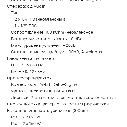
Стереовход Aux In
Тип:
2 x 1/4" TS (небалансный)
1 x 1/8" TRS
Сопротивление: 100 kOhm (небалансное)
Входная чувствительность: -8 dBu
Макс. уровень усиления: +20dB
Соотношение сигнал/шум: -90dB, A-weighted
Канальный эквалайзер
НЧ: +/-15 / 80 Hz
ВЧ: +/-15 / 27 kHz
Процессор эффектов
Конверторы: 24-bit, Delta-Sigma
Частота дискретизации: 40 kHz
Дисплей: 2-знаковый, 7-сегментный светодиодный
Системный эквалайзер: 5-полосный графический
Выходная мощность усилителя (8 Ohm)
RMS: 2 x 130 W
Peak: 2 x 150 W