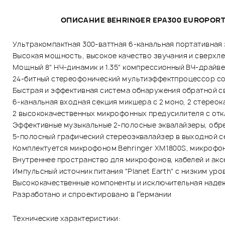
ОПИСАНИЕ BEHRINGER EPA300 EUROPOR
Ультракомпактная 300-ваттная 6-канальная портативная
Высокая мощность, высокое качество звучания и сверхле
Мощный 8" НЧ-динамик и 1.35" компрессионный ВЧ-драйв
24-битный стереофонический мультиэффектпроцессор со
Быстрая и эффективная система обнаружения обратной св
6-канальная входная секция микшера с 2 моно, 2 стерео
2 высококачественных микрофонных предусилителя с от
Эффективные музыкальные 2-полосные эквалайзеры, обре
5-полосный графический стереоэквалайзер в выходной сек
Комплектуется микрофоном Behringer XM1800S, микрофо
Внутреннее пространство для микрофонов, кабелей и ак
Импульсный источник питания "Planet Earth" с низким у
Высококачественные компоненты и исключительная наде
Разработано и спроектировано в Германии
Технические характеристики: