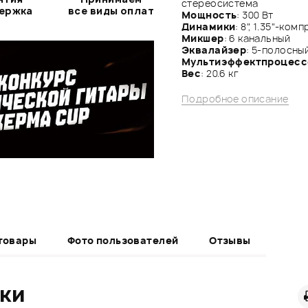
стереосистема
держка
все виды оплат
Мощность
: 300 Вт
Динамики
: 8", 1.35"-ко
Микшер
: 6 канальный
Эквалайзер
: 5-полосны
Мультиэффектпроцесс
Вес
: 20.6 кг
Подробное описание
товары
Фото пользователей
Отзывы
ики