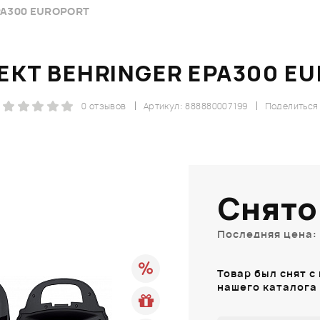
PA300 EUROPORT
КТ BEHRINGER EPA300 E
0 отзывов
Артикул: 888880007199
Поделиться
Снято
Последняя цена: 
Товар был снят с
нашего каталога