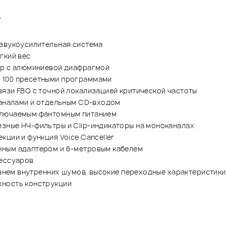
T
 звукоусилительная система
гкий вес
ер с алюминиевой диафрагмой
 100 пресетными программами
язи FBQ с точной локализацией критической частоты
каналами и отдельным CD-входом
ключаемым фантомным питанием
зные НЧ-фильтры и Clip-индикаторы на моноканалах
ции и функция Voice Canceller
нным адаптером и 6-метровым кабелем
сессуаров
ровнем внутренних шумов, высокие переходные характеристик
жность конструкции