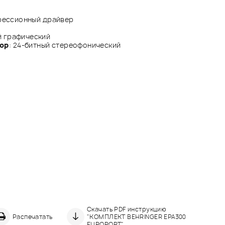
мпрессионный драйвер
й графический
ор
: 24-битный стереофонический
Скачать PDF инструкцию
Распечатать
"КОМПЛЕКТ BEHRINGER EPA300
EUROPORT"