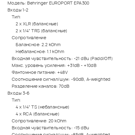
Модель: Behringer EUROPORT EPA300
Входы 1-2
Тип:
2 x XLR (балансные)
2 x 1/4" TRS (балансные)
Сопротивление
Балансное: 2.2 kOhm
Небалансное: 1.1 kOhm
Входная чувствительность: -21 dBu (Padd/Off)
Макс. уровень усиления: +31dB - +10dB
Фантомное питание: +48V
Соотношение сигнал/шум: -90dB, A-weighted
Разделение каналов: 70dB
Входы 3-6
Тип:
4 x 1/4" TS (небалансные)
4 x RCA (балансные)
Сопротивление: 20 kOhm
Входная чувствительность: -15 dBu
Соотношение сигнал/шум: -85dB, A-weighted