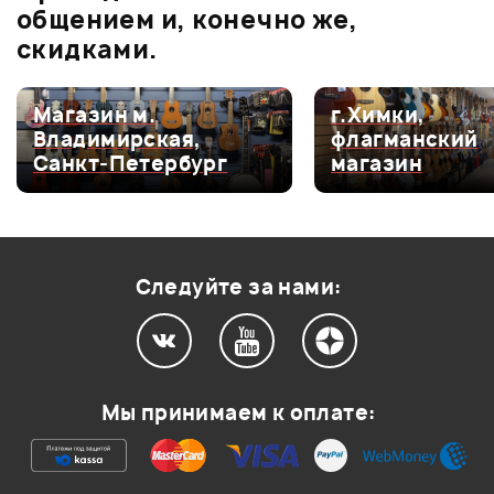
общением и, конечно же,
Й AKG D112 M
скидками.
Магазин м.
г.Химки,
Мой отзыв о товаре
Владимирская,
флагманский
Санкт-Петербург
магазин
Ваша оценка:
Впечатления о товаре:
Следуйте за нами:
Мы принимаем к оплате: